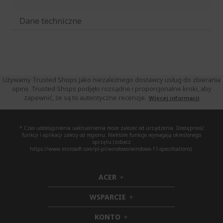
Dane techniczne
Używamy Trusted Shops jako niezależnego dostawcy usług do zbierania
opinii. Trusted Shops podjęło rozsądne i proporcjonalne kroki, aby
zapewnić, że są to autentyczne recenzje.
Więcej informacji
* Czas udostępnienia uaktualnienia może zależeć od urządzenia. Dostępność
funkcji i aplikacji zależy od regionu. Niektóre funkcje wymagają określonego
sprzętu (zobacz
https://www.microsoft.com/pl-pl/windows/windows-11-specifications).
ACER
h
i
WSPARCIE
d
h
d
i
KONTO
e
h
d