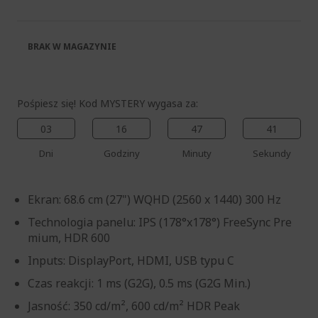
galerii
BRAK W MAGAZYNIE
Pośpiesz się! Kod MYSTERY wygasa za:
03
16
47
40
Dni
Godziny
Minuty
Sekundy
Ekran: 68.6 cm (27") WQHD (2560 x 1440) 300 Hz
Technologia panelu: IPS (178°x178°) FreeSync Pre
mium, HDR 600
Inputs: DisplayPort, HDMI, USB typu C
Czas reakcji: 1 ms (G2G), 0.5 ms (G2G Min.)
Jasność: 350 cd/m², 600 cd/m² HDR Peak