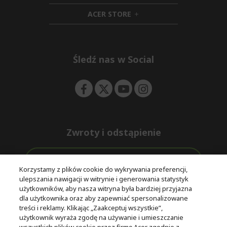
n
i
d
ACER STORE
d
e
h
d
n
i
e
d
n
d
e
Śledź nas w Social
n
Zwroty i odstąpienie
Odstąpienie od umowy
Korzystamy z plików cookie do wykrywania preferencji,
ulepszania nawigacji w witrynie i generowania statystyk
Darmowa
Wsparcie
użytkowników, aby nasza witryna była bardziej przyjazna
Bezpieczne
ekspresowa
przed i po
dla użytkownika oraz aby zapewniać spersonalizowane
płatności
dostawa
zakupie
treści i reklamy. Klikając „Zaakceptuj wszystkie”,
użytkownik wyraża zgodę na używanie i umieszczanie