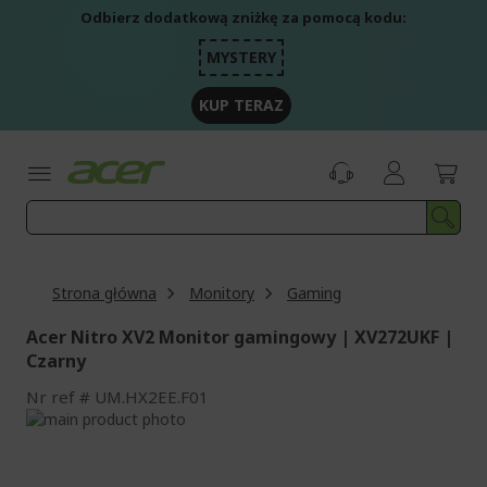
Przejdź
Odbierz dodatkową zniżkę za pomocą kodu:
do
treści
MYSTERY
KUP TERAZ
Strona główna
Monitory
Gaming
Acer Nitro XV2 Monitor gamingowy | XV272UKF |
Czarny
Nr ref
UM.HX2EE.F01
Przejdź
na
Przejdź
koniec
na
galerii
początek