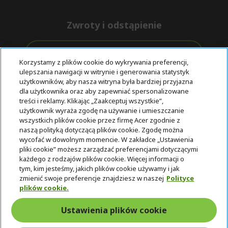
Zwroty i odstąpienie
Odstąpienie od umowy
Korzystamy z plików cookie do wykrywania preferencji,
ulepszania nawigacji w witrynie i generowania statystyk
Darmowa
Wsparcie
użytkowników, aby nasza witryna była bardziej przyjazna
Bezpieczne
ekspresowa
przed i po
dla użytkownika oraz aby zapewniać spersonalizowane
płatności
dostawa
zakupie
treści i reklamy. Klikając „Zaakceptuj wszystkie”,
użytkownik wyraża zgodę na używanie i umieszczanie
wszystkich plików cookie przez firmę Acer zgodnie z
© 2025 Acer Inc.
naszą polityką dotyczącą plików cookie. Zgodę można
Firma CPYou BV jest autoryzowanym sprzedawcą produktów i
wycofać w dowolnym momencie. W zakładce „Ustawienia
usług oferowanych w tym sklepie.
pliki cookie” możesz zarządzać preferencjami dotyczącymi
każdego z rodzajów plików cookie. Więcej informacji o
tym, kim jesteśmy, jakich plików cookie używamy i jak
zmienić swoje preferencje znajdziesz w naszej
Polityce
plików cookie.
Ustawienia plików cookie
Polska