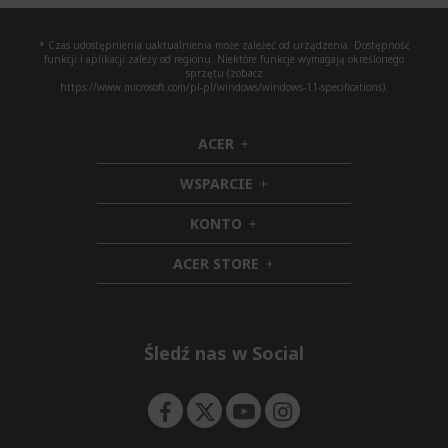
* Czas udostępnienia uaktualnienia może zależeć od urządzenia. Dostępność
funkcji i aplikacji zależy od regionu. Niektóre funkcje wymagają określonego
sprzętu (zobacz
https://www.microsoft.com/pl-pl/windows/windows-11-specifications).
ACER
h
i
WSPARCIE
d
h
d
i
KONTO
e
h
d
n
i
d
ACER STORE
d
e
h
d
n
i
e
d
n
d
e
Śledź nas w Social
n