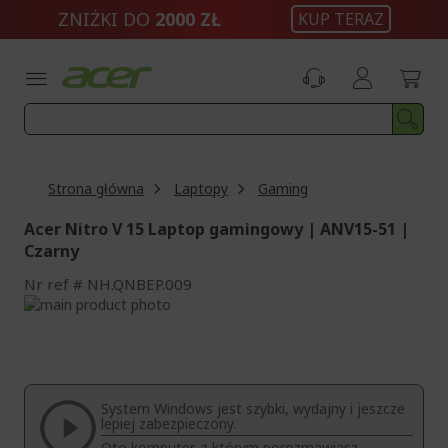
Przejdź
ZNIŻKI DO
2000 ZŁ
KUP TERAZ
do
treści
Strona główna
Laptopy
Gaming
Acer Nitro V 15 Laptop gamingowy | ANV15-51 |
Czarny
Nr ref
NH.QNBEP.009
Przejdź
na
Przejdź
koniec
na
galerii
początek
galerii
System Windows jest szybki, wydajny i jeszcze
lepiej zabezpieczony.
Oto komputer, z którym porozmawiasz.