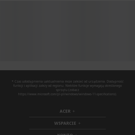
* Czas udostępnienia uaktualnienia może zależeć od urządzenia. Dostępność
funkcji i aplikacji zależy od regionu. Niektóre funkcje wymagają określonego
sprzętu (zobacz
https://www.microsoft.com/pl-pl/windows/windows-11-specifications).
ACER
h
i
WSPARCIE
d
h
d
i