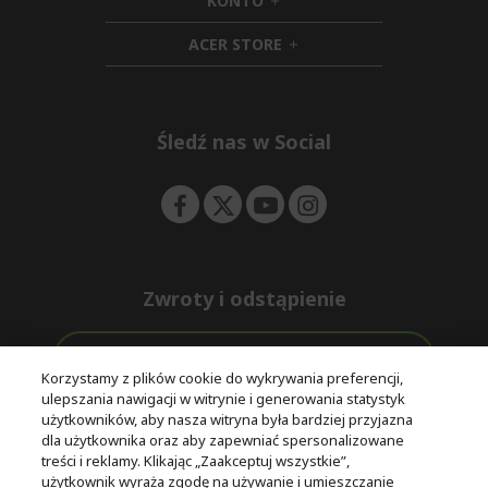
KONTO
e
h
d
n
i
d
ACER STORE
d
e
h
d
n
i
e
d
n
d
e
Śledź nas w Social
n
Zwroty i odstąpienie
Odstąpienie od umowy
Korzystamy z plików cookie do wykrywania preferencji,
ulepszania nawigacji w witrynie i generowania statystyk
Darmowa
Wsparcie
użytkowników, aby nasza witryna była bardziej przyjazna
Bezpieczne
ekspresowa
przed i po
dla użytkownika oraz aby zapewniać spersonalizowane
płatności
dostawa
zakupie
treści i reklamy. Klikając „Zaakceptuj wszystkie”,
użytkownik wyraża zgodę na używanie i umieszczanie