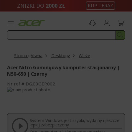
Przejdź
ZNIŻKI DO
2000 ZŁ
KUP TERAZ
do
treści
Strona główna
Desktopy
Wieże
Acer Nitro Gamingowy komputer stacjonarny |
N50-650 | Czarny
Nr ref
DG.E3GEP.002
Przejdź
na
Przejdź
koniec
na
galerii
początek
galerii
System Windows jest szybki, wydajny i jeszcze
lepiej zabezpieczony.
Oto komputer, z którym porozmawiasz.