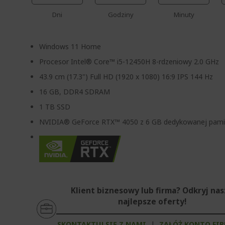
Dni
Godziny
Minuty
Windows 11 Home
Procesor Intel® Core™ i5-12450H 8-rdzeniowy 2.0 GHz
43.9 cm (17.3") Full HD (1920 x 1080) 16:9 IPS 144 Hz
16 GB, DDR4 SDRAM
1 TB SSD
NVIDIA® GeForce RTX™ 4050 z 6 GB dedykowanej pami
Klient biznesowy lub firma? Odkryj na
najlepsze oferty!
SKONTAKTUJ SIĘ Z NAMI
|
ZAŁÓŻ KONTO FI