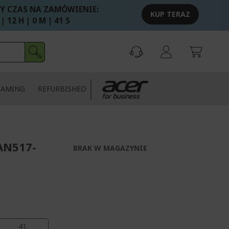
Y CZAS NA ZAMÓWIENIE:
KUP TERAZ
 | 12 H | 0 M | 40 S
GAMING
REFURBISHED
AN517-
BRAK W MAGAZYNIE
40