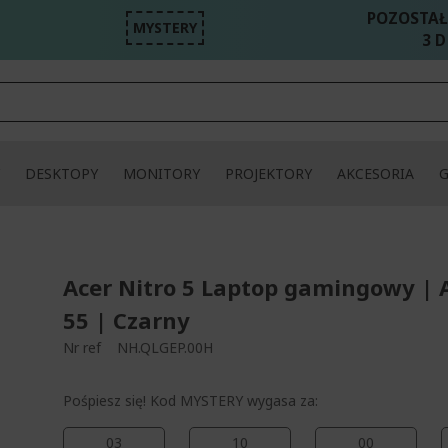
POZOSTAŁ
MYSTERY
3 D
DESKTOPY
MONITORY
PROJEKTORY
AKCESORIA
Acer Nitro 5 Laptop gamingowy | 
55 | Czarny
Nr ref
NH.QLGEP.00H
Pośpiesz się! Kod MYSTERY wygasa za:
03
10
00