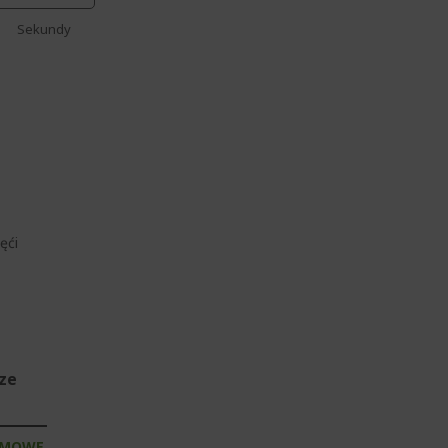
Sekundy
ęći
sze
RMOWE