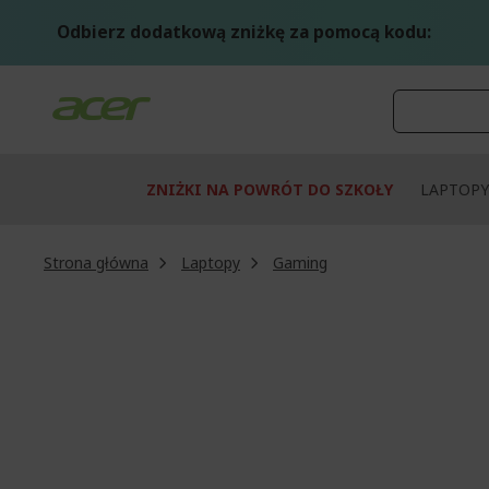
Przejdź
do
Odbierz dodatkową zniżkę za pomocą kodu:
treści
ZNIŻKI NA POWRÓT DO SZKOŁY
LAPTOPY
Strona główna
Laptopy
Gaming
Przejdź
na
koniec
galerii