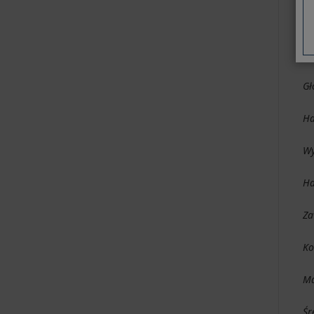
Pr
Ru
Gł
Ha
Wy
Ha
Za
Ko
Ma
Śr