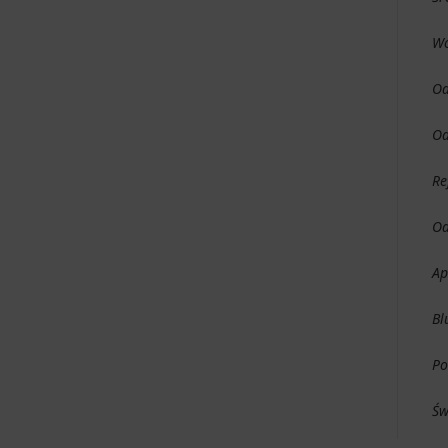
Wo
Od
Od
Re
Od
Ap
Bl
Po
Św