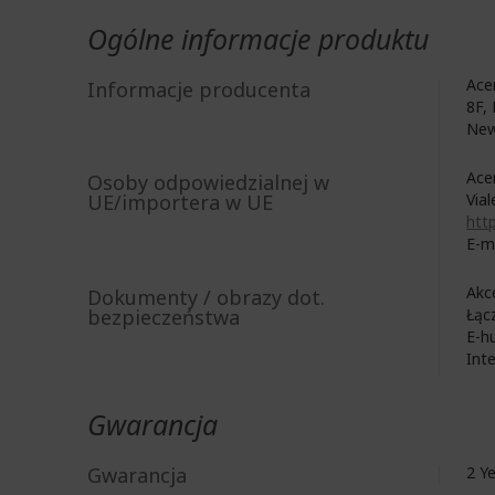
Ogólne informacje produktu
Acer
Informacje producenta
8F, 
New
Acer
Osoby odpowiedzialnej w
UE/importera w UE
Vial
http
E-m
Akc
Dokumenty / obrazy dot.
bezpieczeństwa
Łąc
E-h
Int
Gwarancja
Gwarancja
2 Y