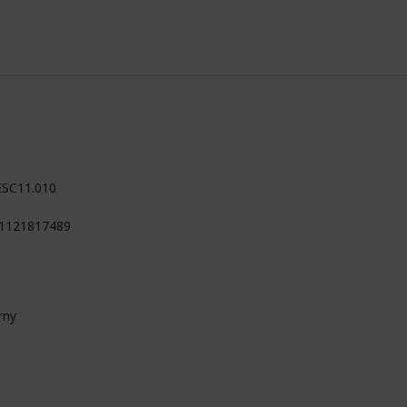
ESC11.010
1121817489
rny