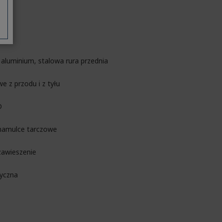
 aluminium, stalowa rura przednia
 z przodu i z tyłu
D
e hamulce tarczowe
 zawieszenie
yczna