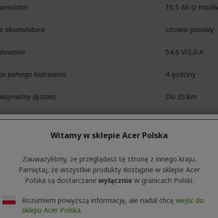
umulator
10,5 Ah (z możl
p akumulatora
Litowo-jonowy
dowanie
54,6 V/2,0 A
as pełnego ładowania
4 godziny
ksymalny dystans
Do 35 km
ksymalna prędkość
20 lub 25 km/h 
kraju)
Witamy w sklepie Acer Polska
yby prędkości
3
Zauważyliśmy, że przeglądasz tę stronę z innego kraju.
ziom trybów prędkości
0-6 km/h；0-15 
Pamiętaj, że wszystkie produkty dostępne w sklepie Acer
Polska są dostarczane
wyłącznie
w granicach Polski.
chanizm składania
Nie
Rozumiem powyższą informację, ale nadal chcę
wejść do
sklepu Acer Polska.
ksymalne obciążenie
Do 100 kg