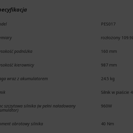
pecyfikacja
del
PES017
miary
rozłożony 109.9
sokość podnóżka
160 mm
sokość kierownicy
987 mm
ga wraz z akumulatorem
24.5 kg
lnik
Silnik w piaście
c szczytowa silnika (w pełni naładowany
960W
umulator)
ment obrotowy silnika
40 Nm