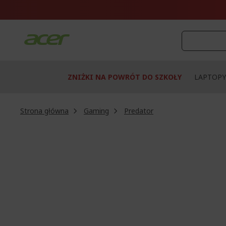
Przejdź
do
treści
ZNIŻKI NA POWRÓT DO SZKOŁY
LAPTOPY
Strona główna
Gaming
Predator
Przejdź
na
koniec
galerii