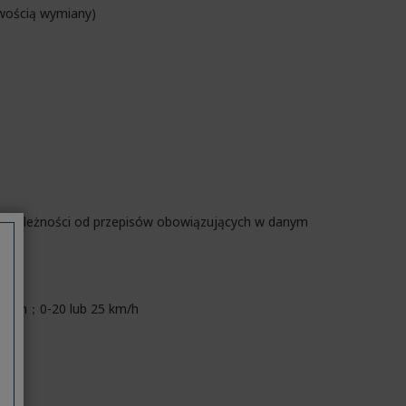
iwością wymiany)
(w zależności od przepisów obowiązujących w danym
km/h；0-20 lub 25 km/h