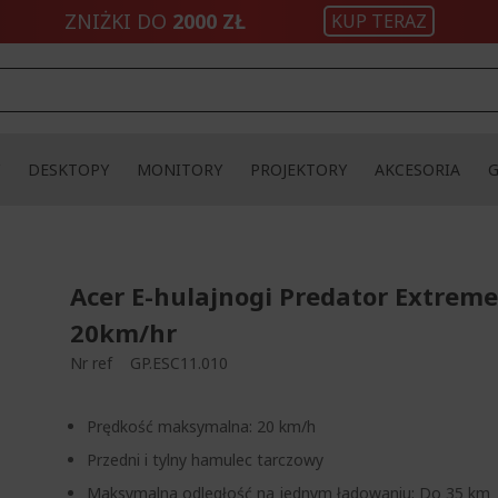
ZNIŻKI DO
2000 ZŁ
KUP TERAZ
DESKTOPY
MONITORY
PROJEKTORY
AKCESORIA
Acer E-hulajnogi Predator Extreme
20km/hr
Nr ref
GP.ESC11.010
Prędkość maksymalna: 20 km/h
Przedni i tylny hamulec tarczowy
Maksymalna odległość na jednym ładowaniu: Do 35 km