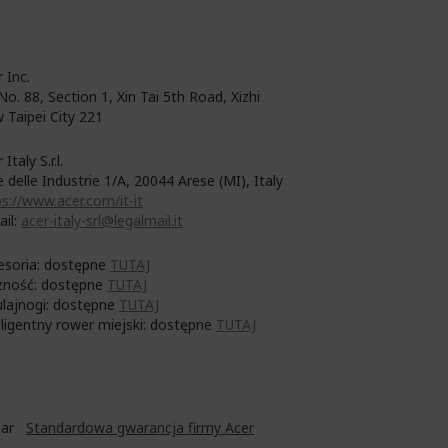
 Inc.
No. 88, Section 1, Xin Tai 5th Road, Xizhi
 Taipei City 221
 Italy S.r.l.
e delle Industrie 1/A, 20044 Arese (MI), Italy
s://www.acer.com/it-it
ail:
acer-italy-srl@legalmail.it
esoria: dostępne
TUTAJ
zność: dostępne
TUTAJ
ulajnogi: dostępne
TUTAJ
eligentny rower miejski: dostępne
TUTAJ
ear
Standardowa gwarancja firmy Acer