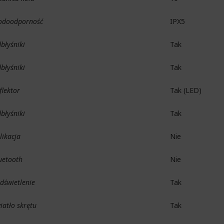
doodporność
IPX5
błyśniki
Tak
błyśniki
Tak
flektor
Tak (LED)
błyśniki
Tak
likacja
Nie
uetooth
Nie
dświetlenie
Tak
iatło skrętu
Tak