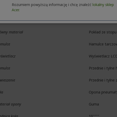
Rozumiem powyższą informację i chcę znaleźć
lokalny sklep
ześwit
135 mm
Acer.
ra wewnątrz
550 mm
ówny materiał
Pokład ze stopu
mulce
Hamulce tarczowe
świetlacz
Wyświetlacz LC
mulce
Przednie i tyln
wieszenie
Przednie i tylne
ła
Opona pneumat
teriał opony
Guma
ednica koła
10""""