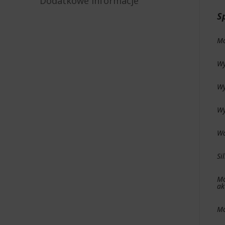
Dodatkowe informacje
S
Mo
Wy
Wy
Wy
Wa
Si
Mo
ak
Mo