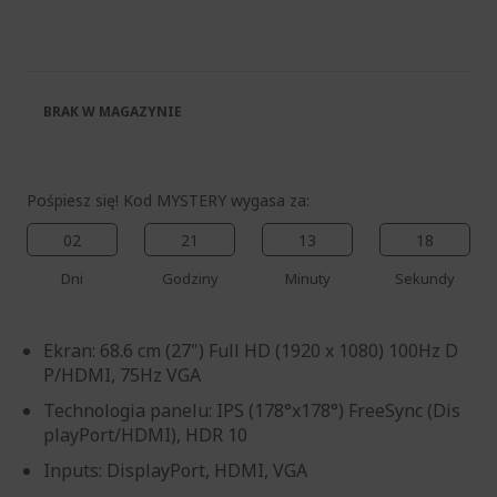
koniec
na
galerii
początek
galerii
BRAK W MAGAZYNIE
Pośpiesz się! Kod MYSTERY wygasa za:
02
21
13
18
Dni
Godziny
Minuty
Sekundy
Ekran: 68.6 cm (27") Full HD (1920 x 1080) 100Hz D
P/HDMI, 75Hz VGA
Technologia panelu: IPS (178°x178°) FreeSync (Dis
playPort/HDMI), HDR 10
Inputs: DisplayPort, HDMI, VGA