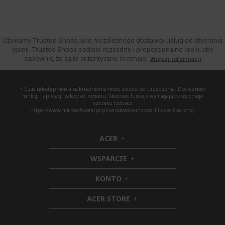
Używamy Trusted Shops jako niezależnego dostawcy usług do zbierania
opinii. Trusted Shops podjęło rozsądne i proporcjonalne kroki, aby
zapewnić, że są to autentyczne recenzje.
Więcej informacji
* Czas udostępnienia uaktualnienia może zależeć od urządzenia. Dostępność
funkcji i aplikacji zależy od regionu. Niektóre funkcje wymagają określonego
sprzętu (zobacz
https://www.microsoft.com/pl-pl/windows/windows-11-specifications).
ACER
h
i
WSPARCIE
d
h
d
i
KONTO
e
h
d
n
i
d
ACER STORE
d
e
h
d
n
i
e
d