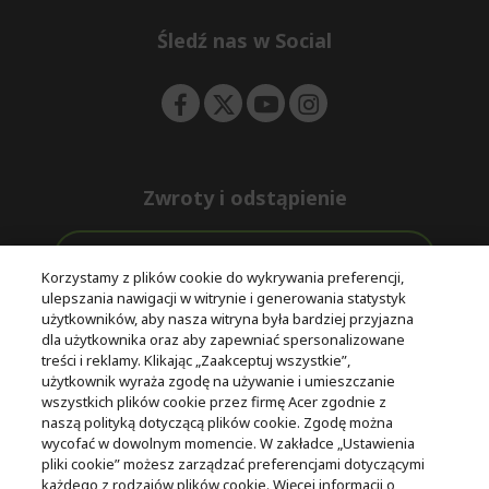
n
d
e
Śledź nas w Social
n
Zwroty i odstąpienie
Odstąpienie od umowy
Korzystamy z plików cookie do wykrywania preferencji,
ulepszania nawigacji w witrynie i generowania statystyk
Darmowa
Wsparcie
użytkowników, aby nasza witryna była bardziej przyjazna
Bezpieczne
ekspresowa
przed i po
dla użytkownika oraz aby zapewniać spersonalizowane
płatności
dostawa
zakupie
treści i reklamy. Klikając „Zaakceptuj wszystkie”,
użytkownik wyraża zgodę na używanie i umieszczanie
wszystkich plików cookie przez firmę Acer zgodnie z
© 2025 Acer Inc.
naszą polityką dotyczącą plików cookie. Zgodę można
Firma CPYou BV jest autoryzowanym sprzedawcą produktów i
wycofać w dowolnym momencie. W zakładce „Ustawienia
usług oferowanych w tym sklepie.
pliki cookie” możesz zarządzać preferencjami dotyczącymi
każdego z rodzajów plików cookie. Więcej informacji o