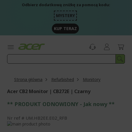
Przejdź
Odbierz dodatkową zniżkę za pomocą kodu:
do
treści
MYSTERY
KUP TERAZ
Strona główna
Refurbished
Monitory
Acer CB2 Monitor | CB272E | Czarny
** PRODUKT ODNOWIONY - Jak nowy **
Nr ref
UM.HB2EE.E02_RFB
Przejdź
na
Przejdź