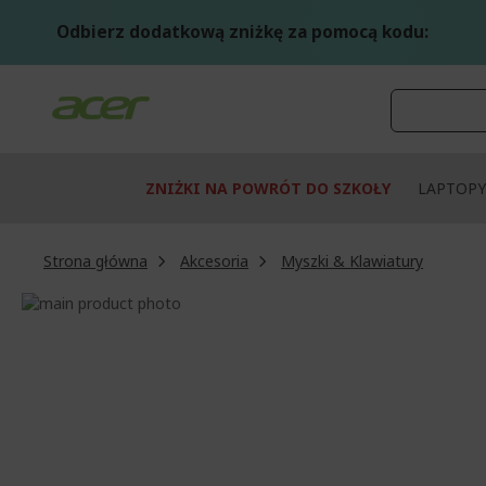
Przejdź
do
Odbierz dodatkową zniżkę za pomocą kodu:
treści
ZNIŻKI NA POWRÓT DO SZKOŁY
LAPTOPY
Strona główna
Akcesoria
Myszki & Klawiatury
Przejdź
na
Przejdź
koniec
na
galerii
początek
galerii