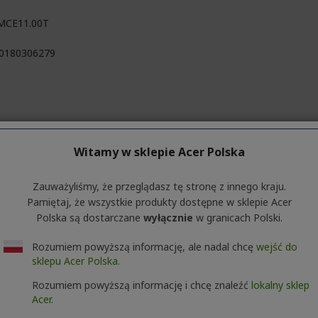
MCE11.00T
0180306279
rny
Witamy w sklepie Acer Polska
 mm
4 mm
Zauważyliśmy, że przeglądasz tę stronę z innego kraju.
Pamiętaj, że wszystkie produkty dostępne w sklepie Acer
3 mm
Polska są dostarczane
wyłącznie
w granicach Polski.
Rozumiem powyższą informację, ale nadal chcę
wejść do
sklepu Acer Polska.
 Inc.
Rozumiem powyższą informację i chcę znaleźć
lokalny sklep
No. 88, Section 1, Xin Tai 5th Road, Xizhi
Acer.
 Taipei City 221