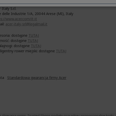
 Italy S.r.l.
e delle Industrie 1/A, 20044 Arese (MI), Italy
s://www.acer.com/it-it
ail:
acer-italy-srl@legalmail.it
esoria: dostępne
TUTAJ
zność: dostępne
TUTAJ
ulajnogi: dostępne
TUTAJ
eligentny rower miejski: dostępne
TUTAJ
Lata
Standardowa gwarancja firmy Acer
ierania opinii. Trusted Shops podjęło rozsądne i proporcjonalne kroki, a