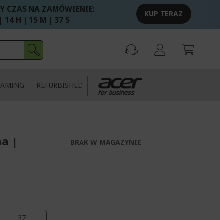
Y CZAS NA ZAMÓWIENIE:
KUP TERAZ
| 14 H | 15 M | 36 S
GAMING
REFURBISHED
a |
BRAK W MAGAZYNIE
37