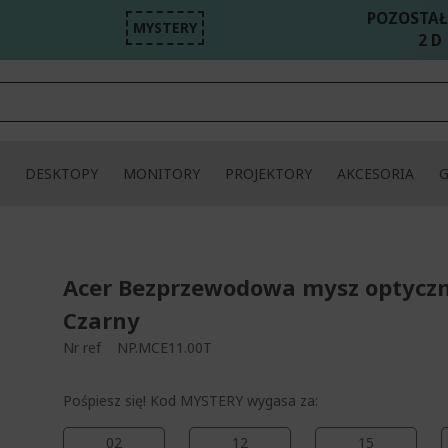
POZOSTAŁ
MYSTERY
2 D 
DESKTOPY
MONITORY
PROJEKTORY
AKCESORIA
Acer Bezprzewodowa mysz optyczn
Czarny
Nr ref
NP.MCE11.00T
Pośpiesz się! Kod MYSTERY wygasa za:
02
12
15