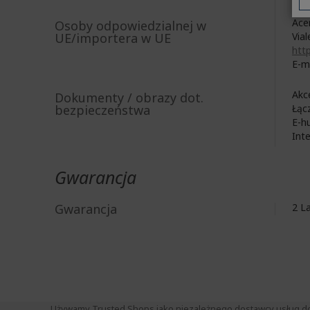
Acer
Osoby odpowiedzialnej w
UE/importera w UE
Vial
http
E-m
Akc
Dokumenty / obrazy dot.
bezpieczeństwa
Łąc
E-h
Int
Gwarancja
Gwarancja
2 
Używamy Trusted Shops jako niezależnego dostawcy usług do zb