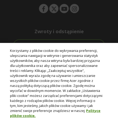
Zwroty i odstąpienie
Odstąpienie od umowy
Korzystamy z plików cookie do wykrywania preferencji,
ulepszania nawigacji w witrynie i generowania statystyk
Darmowa
Wsparcie
użytkowników, aby nasza witryna była bardziej przyjazna
Bezpieczne
ekspresowa
przed i po
dla użytkownika oraz aby zapewniać spersonalizowane
płatności
dostawa
zakupie
treści i reklamy. Klikając „Zaakceptuj wszystkie”,
użytkownik wyraża zgodę na używanie i umieszczanie
wszystkich plików cookie przez firmę Acer zgodnie z
© 2025 Acer Inc.
naszą polityką dotyczącą plików cookie. Zgodę można
Firma CPYou BV jest autoryzowanym sprzedawcą produktów i
wycofać w dowolnym momencie. W zakładce „Ustawienia
usług oferowanych w tym sklepie.
pliki cookie” możesz zarządzać preferencjami dotyczącymi
każdego z rodzajów plików cookie. Więcej informacji o
tym, kim jesteśmy, jakich plików cookie używamy i jak
zmienić swoje preferencje znajdziesz w naszej
Polityce
plików cookie.