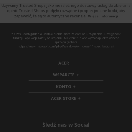
Używamy Trusted Shops jako niezależnego dostawcy usług do zbierania
opinii. Trusted Shops podjęło rozsądne i proporcjonalne kroki, aby
zapewnić, że są to autentyczne recenzje.
Więcej informacji
* Czas udostępnienia uaktualnienia może zależeć od urządzenia. Dostępność
funkcji i aplikacji zależy od regionu. Niektóre funkcje wymagają określonego
sprzętu (zobacz
https://www.microsoft.com/pl-pl/windows/windows-11-specifications).
ACER
h
i
WSPARCIE
d
h
d
i
KONTO
e
h
d
n
i
d
ACER STORE
d
e
h
d
n
i
e
d
n
d
e
Śledź nas w Social
n