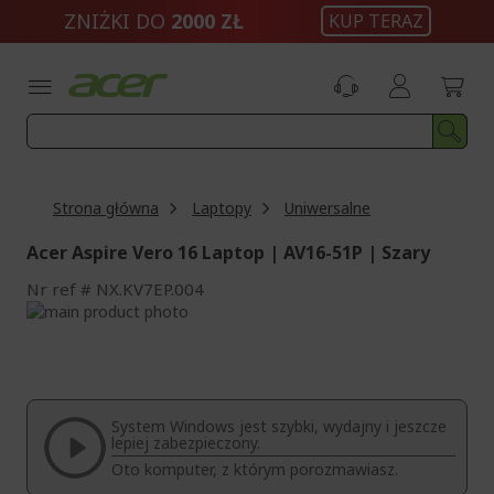
Przejdź
ZNIŻKI DO
2000 ZŁ
KUP TERAZ
do
treści
Strona główna
Laptopy
Uniwersalne
Acer Aspire Vero 16 Laptop | AV16-51P | Szary
Nr ref
NX.KV7EP.004
Przejdź
na
Przejdź
koniec
na
galerii
początek
galerii
System Windows jest szybki, wydajny i jeszcze
lepiej zabezpieczony.
Oto komputer, z którym porozmawiasz.