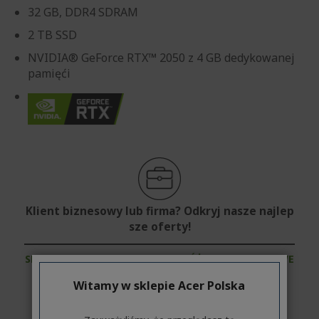
32 GB, DDR4 SDRAM
2 TB SSD
NVIDIA® GeForce RTX™ 2050 z 4 GB dedykowanej
pamięći
Klient biznesowy lub firma? Odkryj nasze najlep
sze oferty!
SKONTAKTUJ SIĘ Z NAMI
|
ZAŁÓŻ KONTO FIRMOWE
Witamy w sklepie Acer Polska