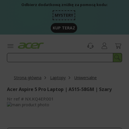
Przejdź
Odbierz dodatkową zniżkę za pomocą kodu:
do
treści
MYSTERY
KUP TERAZ
Strona główna
Laptopy
Uniwersalne
Acer Aspire 5 Pro Laptop | A515-58GM | Szary
Nr ref
NX.KQ4EP.001
Przejdź
na
Przejdź
koniec
na
galerii
początek
galerii