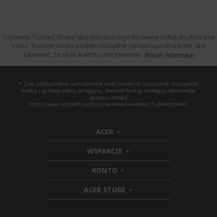
Używamy Trusted Shops jako niezależnego dostawcy usług do zbierania
opinii. Trusted Shops podjęło rozsądne i proporcjonalne kroki, aby
zapewnić, że są to autentyczne recenzje.
Więcej informacji
* Czas udostępnienia uaktualnienia może zależeć od urządzenia. Dostępność
funkcji i aplikacji zależy od regionu. Niektóre funkcje wymagają określonego
sprzętu (zobacz
https://www.microsoft.com/pl-pl/windows/windows-11-specifications).
ACER
h
i
WSPARCIE
d
h
d
i
KONTO
e
h
d
n
i
d
ACER STORE
d
e
h
d
n
i
e
d