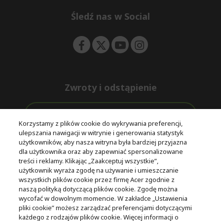
n
d
e
Śledź nas w Social
n
Zwroty i odstąpienie
Odstąpienie od umowy
Korzystamy z plików cookie do wykrywania preferencji,
ulepszania nawigacji w witrynie i generowania statystyk
Darmowa
Wsparcie
użytkowników, aby nasza witryna była bardziej przyjazna
Bezpieczne
ekspresowa
przed i po
dla użytkownika oraz aby zapewniać spersonalizowane
płatności
dostawa
zakupie
treści i reklamy. Klikając „Zaakceptuj wszystkie”,
użytkownik wyraża zgodę na używanie i umieszczanie
wszystkich plików cookie przez firmę Acer zgodnie z
© 2025 Acer Inc.
naszą polityką dotyczącą plików cookie. Zgodę można
Firma CPYou BV jest autoryzowanym sprzedawcą produktów i
wycofać w dowolnym momencie. W zakładce „Ustawienia
usług oferowanych w tym sklepie.
pliki cookie” możesz zarządzać preferencjami dotyczącymi
każdego z rodzajów plików cookie. Więcej informacji o