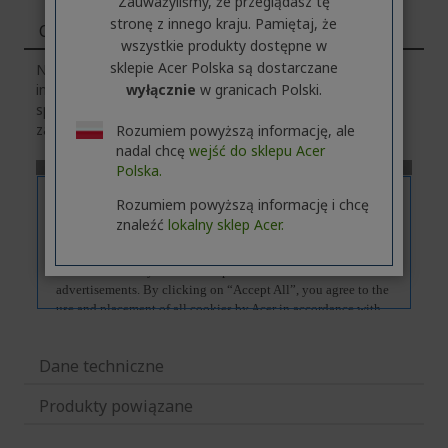
Zauważyliśmy, że przeglądasz tę
stronę z innego kraju. Pamiętaj, że
Cechy
wszystkie produkty dostępne w
sklepie Acer Polska są dostarczane
Należy pamiętać, że zakładka
„Cechy”
zawiera ogólne
wyłącznie
w granicach Polski.
informacje o serii produktów. Aby poznać dokładną
specyfikację techniczną wybranego modelu,
kliknij
w
zakładkę
„Dane techniczne”
.
Rozumiem powyższą informację, ale
nadal chcę
wejść do sklepu Acer
Polska.
Rozumiem powyższą informację i chcę
znaleźć
lokalny sklep Acer.
Dane techniczne
Produkty powiązane