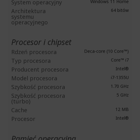
System operacyjny
Windows 11 Home
Architektura
64 bitów
systemu
operacyjnego
Procesor i chipset
Rdzeń procesora
Deca-core (10 Core™)
Typ procesora
Core™ i7
Producent procesora
Intel®
Model procesora
i7-1355U
Szybkość procesora
1.70 GHz
Szybkość procesora
5 GHz
(turbo)
Cache
12 MB
Procesor
Intel®
Pamięć operacyjna