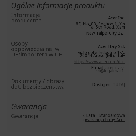
Ogólne informacje produktu
Informacje
Acer Inc.
producenta
8F, No. 88, Section 1, Xin
Tai 5th Road, Xizhi
New Taipei City 221
Osoby
Acer Italy S.r.l.
odpowiedzialnej w
Viale delle Industrie 1/A,
UE/importera w UE
20044 Arese (MI), Italy
https://www.acer.com/it-it
E-mail:
acer-italy-
srl@legalmail.it
Dokumenty / obrazy
Dostępne
TUTAJ
dot. bezpieczeństwa
Gwarancja
Gwarancja
2 Lata
Standardowa
gwarancja firmy Acer