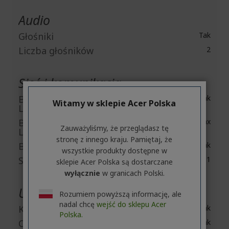
Audio
Głośniki
Tak
Liczba głośników
2
Sieć i komunikacja
Bezprzewodowa sieć
Tak
Witamy w sklepie Acer Polska
LAN
Bezprzewodowa sieć
IEEE 802.11ax
Zauważyliśmy, że przeglądasz tę
LAN standard
stronę z innego kraju. Pamiętaj, że
Bluetooth
Tak
wszystkie produkty dostępne w
Standard Bluetooth
Bluetooth 5.1
sklepie Acer Polska są dostarczane
wyłącznie
w granicach Polski.
Urządzenia wbudowane
Rozumiem powyższą informację, ale
nadal chcę
wejść do sklepu Acer
Kamera internetowa
Tak
Polska.
Czytnik biometryczny
Tak