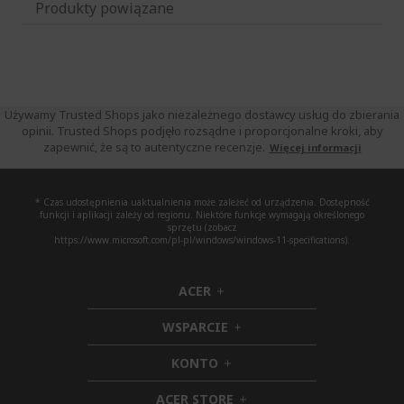
Produkty powiązane
Używamy Trusted Shops jako niezależnego dostawcy usług do zbierania
opinii. Trusted Shops podjęło rozsądne i proporcjonalne kroki, aby
zapewnić, że są to autentyczne recenzje.
Więcej informacji
* Czas udostępnienia uaktualnienia może zależeć od urządzenia. Dostępność
funkcji i aplikacji zależy od regionu. Niektóre funkcje wymagają określonego
sprzętu (zobacz
https://www.microsoft.com/pl-pl/windows/windows-11-specifications).
ACER
h
i
WSPARCIE
d
h
d
i
KONTO
e
h
d
n
i
d
ACER STORE
d
e
h