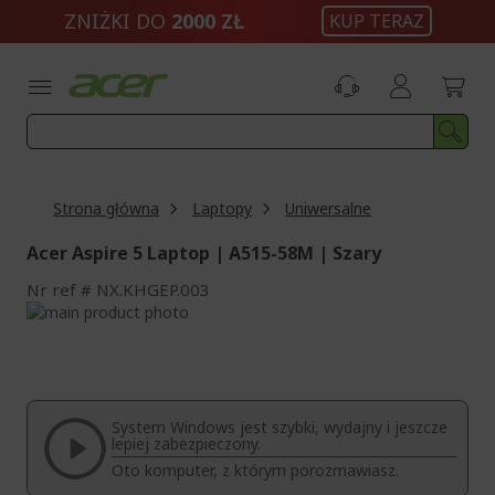
Przejdź
ZNIŻKI DO
2000 ZŁ
KUP TERAZ
do
treści
Strona główna
Laptopy
Uniwersalne
Acer Aspire 5 Laptop | A515-58M | Szary
Nr ref
NX.KHGEP.003
Przejdź
na
Przejdź
koniec
na
galerii
początek
galerii
System Windows jest szybki, wydajny i jeszcze
lepiej zabezpieczony.
Oto komputer, z którym porozmawiasz.