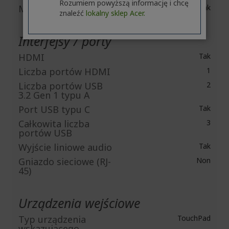
Rozumiem powyższą informację i chcę
Mikrofon
Tak
znaleźć
lokalny sklep Acer.
Interfejsy / porty
HDMI
Tak
Liczba portów HDMI
1
Liczba portów USB
2
3.2 Gen 1 typu A
Port USB typu C
Tak
Całkowita liczba
3
portów USB
Wyjście liniowe audio
Tak
Gniazdo sieciowe (RJ-
Non
45)
Urządzenia wejściowe
Typ urządzenia
TouchPad
wskazującego