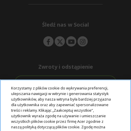
d
n
i
e
d
n
d
e
Śledź nas w Social
n
Zwroty i odstąpienie
Odstąpienie od umowy
Korzystamy z plików cookie do wykrywania preferencji,
ulepszania nawigacji w witrynie i generowania statystyk
Darmowa
Wsparcie
użytkowników, aby nasza witryna była bardziej przyjazna
Bezpieczne
ekspresowa
przed i po
dla użytkownika oraz aby zapewniać spersonalizowane
płatności
dostawa
zakupie
treści i reklamy. Klikając „Zaakceptuj wszystkie”,
użytkownik wyraża zgodę na używanie i umieszczanie
wszystkich plików cookie przez firmę Acer zgodnie z
© 2025 Acer Inc.
naszą polityką dotyczącą plików cookie. Zgodę można
Firma CPYou BV jest autoryzowanym sprzedawcą produktów i