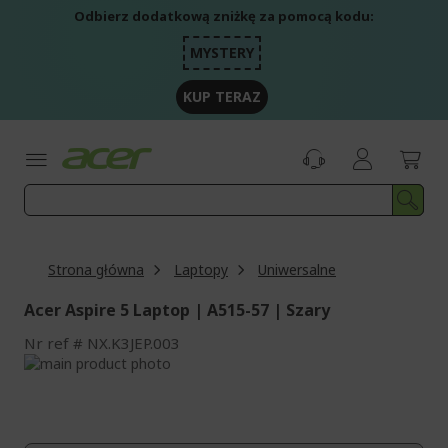
Przejdź
Odbierz dodatkową zniżkę za pomocą kodu:
do
treści
MYSTERY
KUP TERAZ
Strona główna
Laptopy
Uniwersalne
Acer Aspire 5 Laptop | A515-57 | Szary
Nr ref
NX.K3JEP.003
Przejdź
na
Przejdź
koniec
na
galerii
początek
galerii