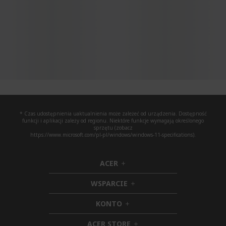
* Czas udostępnienia uaktualnienia może zależeć od urządzenia. Dostępność
funkcji i aplikacji zależy od regionu. Niektóre funkcje wymagają określonego
sprzętu (zobacz
https://www.microsoft.com/pl-pl/windows/windows-11-specifications).
ACER
h
i
WSPARCIE
d
h
d
i
KONTO
e
h
d
n
i
d
ACER STORE
d
e
h