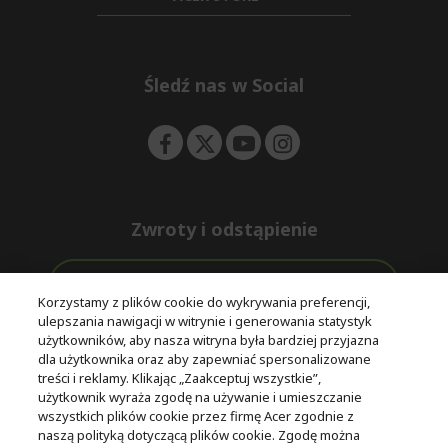
d
n
i
e
d
n
d
e
Śledź nas w Social
n
Zwroty i odstąpienie
Odstąpienie od umowy
Korzystamy z plików cookie do wykrywania preferencji,
ulepszania nawigacji w witrynie i generowania statystyk
Darmowa
Wsparcie
użytkowników, aby nasza witryna była bardziej przyjazna
Bezpieczne
ekspresowa
przed i po
dla użytkownika oraz aby zapewniać spersonalizowane
płatności
dostawa
zakupie
treści i reklamy. Klikając „Zaakceptuj wszystkie”,
użytkownik wyraża zgodę na używanie i umieszczanie
wszystkich plików cookie przez firmę Acer zgodnie z
© 2025 Acer Inc.
naszą polityką dotyczącą plików cookie. Zgodę można
Firma CPYou BV jest autoryzowanym sprzedawcą produktów i