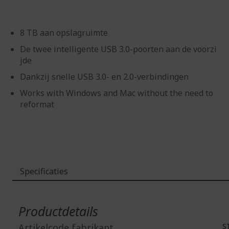
8 TB aan opslagruimte
De twee intelligente USB 3.0-poorten aan de voorzi
jde
Dankzij snelle USB 3.0- en 2.0-verbindingen
Works with Windows and Mac without the need to
reformat
Specificaties
Meer
informatie
Productdetails
Artikelcode fabrikant
ST