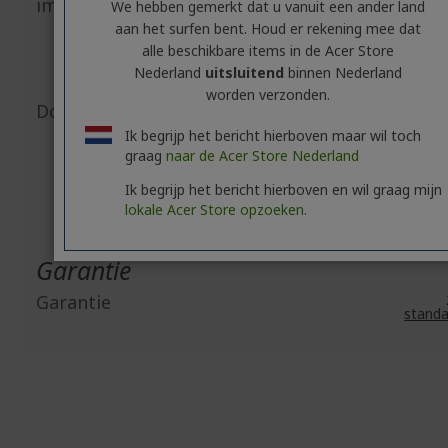
importeur
We hebben gemerkt dat u vanuit een ander land
Viale delle I
20044 Arese
aan het surfen bent. Houd er rekening mee dat
https://www.ac
alle beschikbare items in de Acer Store
E-mai
Nederland
uitsluitend
binnen Nederland
srl
worden verzonden.
Document-/afbeeldingsveiligheid
Acces
Ik begrijp het bericht hierboven maar wil toch
Connecti
graag
naar de Acer Store Nederland
eScooters:
HIER
Ik begrijp het bericht hierboven en wil graag mijn
eBikes:
HIER
lokale Acer Store opzoeken.
Garantie
Garantie
standa