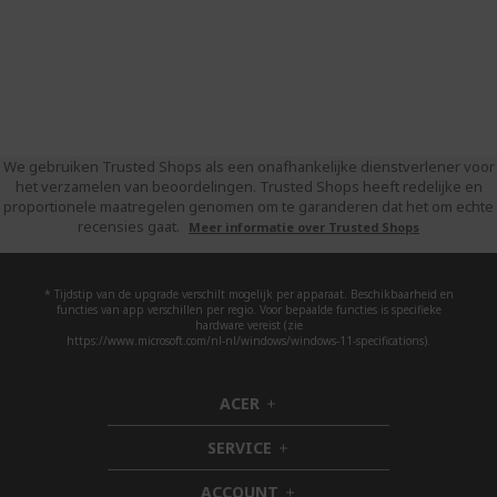
We gebruiken Trusted Shops als een onafhankelijke dienstverlener voor
het verzamelen van beoordelingen. Trusted Shops heeft redelijke en
proportionele maatregelen genomen om te garanderen dat het om echte
recensies gaat.
Meer informatie over Trusted Shops
* Tijdstip van de upgrade verschilt mogelijk per apparaat. Beschikbaarheid en
functies van app verschillen per regio. Voor bepaalde functies is specifieke
hardware vereist (zie
https://www.microsoft.com/nl-nl/windows/windows-11-specifications).
ACER
h
i
SERVICE
d
h
d
i
ACCOUNT
e
d
h