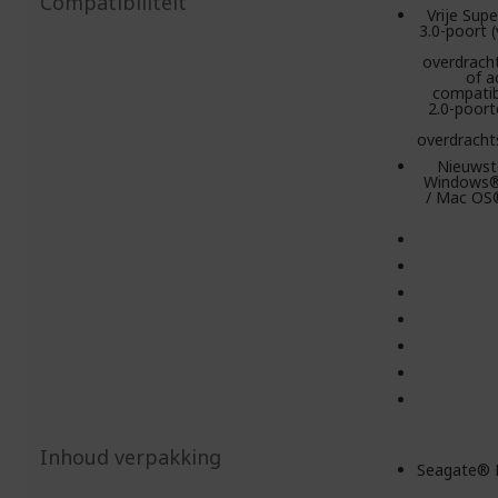
Compatibiliteit
Vrije Sup
3.0-poort (
overdrach
of a
compati
2.0-poor
overdracht
Nieuwst
Windows®
/ Mac OS®
Inhoud verpakking
Seagate® 