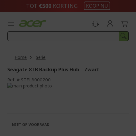
Ga
TOT
€500
KORTING
KOOP NU
naar
de
inhoud
Home
Serie
Seagate 8TB Backup Plus Hub | Zwart
Ref.
STEL8000200
Ga
naar
Ga
het
naar
einde
het
van
begin
de
van
afbeeldingen-
de
NIET OP VOORRAAD
gallerij
afbeeldingen-
gallerij