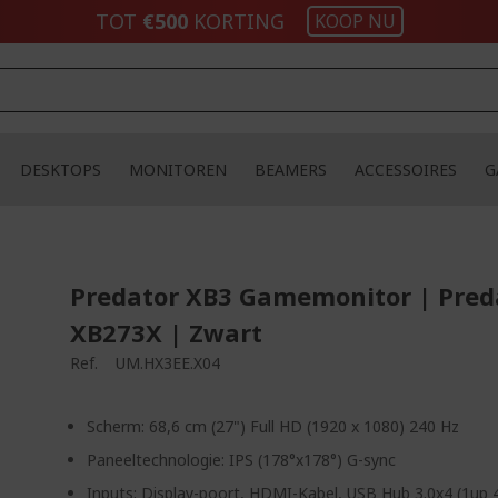
TOT
€500
KORTING
KOOP NU
DESKTOPS
MONITOREN
BEAMERS
ACCESSOIRES
G
Predator XB3 Gamemonitor | Pred
XB273X | Zwart
Ref.
UM.HX3EE.X04
Scherm: 68,6 cm (27") Full HD (1920 x 1080) 240 Hz
Paneeltechnologie: IPS (178°x178°) G-sync
Inputs: Display-poort, HDMI-Kabel, USB Hub 3.0x4 (1up