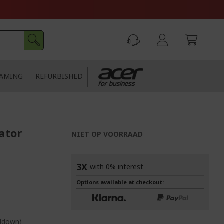
AMING
REFURBISHED
ator
NIET OP VOORRAAD
3X
with 0% interest
Options available at checkout:
 4down)