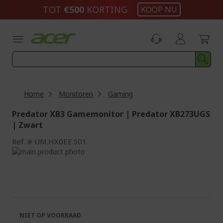
Ga
TOT
€500
KORTING
KOOP NU
naar
de
inhoud
Home
Monitoren
Gaming
Predator XB3 Gamemonitor | Predator XB273UGS
| Zwart
Ref.
UM.HX0EE.S01
Ga
naar
Ga
het
naar
einde
het
van
begin
de
van
afbeeldingen-
de
NIET OP VOORRAAD
gallerij
afbeeldingen-