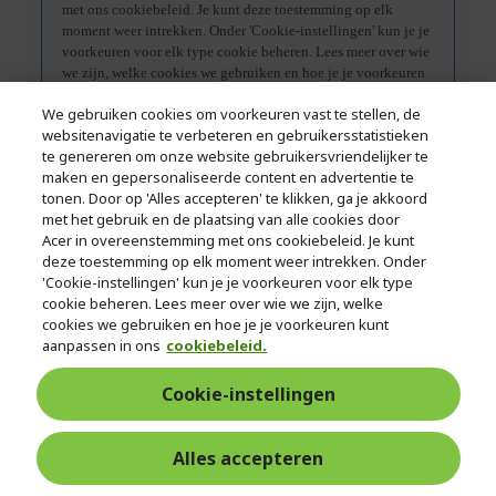
We gebruiken cookies om voorkeuren vast te stellen, de
websitenavigatie te verbeteren en gebruikersstatistieken
te genereren om onze website gebruikersvriendelijker te
maken en gepersonaliseerde content en advertentie te
tonen. Door op 'Alles accepteren' te klikken, ga je akkoord
met het gebruik en de plaatsing van alle cookies door
Acer in overeenstemming met ons cookiebeleid. Je kunt
deze toestemming op elk moment weer intrekken. Onder
'Cookie-instellingen' kun je je voorkeuren voor elk type
cookie beheren. Lees meer over wie we zijn, welke
Specificaties
cookies we gebruiken en hoe je je voorkeuren kunt
aanpassen in ons
cookiebeleid.
Cookie-instellingen
We gebruiken Trusted Shops als een onafhankelijke dienstverlener voor
Alles accepteren
het verzamelen van beoordelingen. Trusted Shops heeft redelijke en
proportionele maatregelen genomen om te garanderen dat het om echte