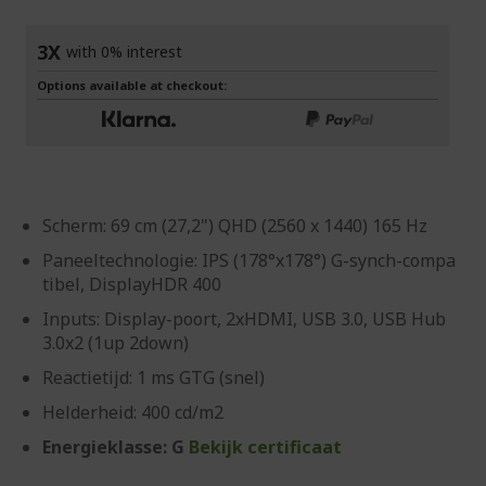
gallerij
3X
with 0% interest
Options available at checkout:
Scherm: 69 cm (27,2") QHD (2560 x 1440) 165 Hz
Paneeltechnologie: IPS (178°x178°) G-synch-compa
tibel, DisplayHDR 400
Inputs: Display-poort, 2xHDMI, USB 3.0, USB Hub
3.0x2 (1up 2down)
Reactietijd: 1 ms GTG (snel)
Helderheid: 400 cd/m2
Energieklasse: G
Bekijk certificaat