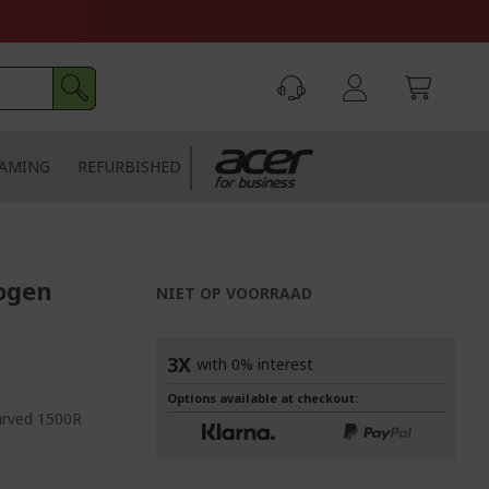
AMING
REFURBISHED
ogen
NIET OP VOORRAAD
3X
with 0% interest
Options available at checkout:
urved 1500R