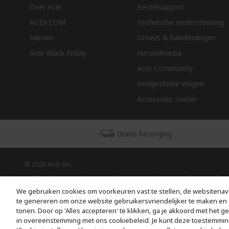
Over Acer
Bestelsupport
ACER.COM
Technische ondersteuning
Nieuws
Drivers & handleidingen
Acer Black Friday
Herstelmedia
Acer Community
Veelgestelde vragen
Accessoire zoeker
Gratis bezorging
© 2026 Acer Inc.
CPYou BV is de erkende reseller van de producten en diensten die in
deze winkel worden aangeboden.
We gebruiken cookies om voorkeuren vast te stellen, de websitenavi
te genereren om onze website gebruikersvriendelijker te maken en 
tonen. Door op 'Alles accepteren' te klikken, ga je akkoord met het g
in overeenstemming met ons cookiebeleid. Je kunt deze toestemmin