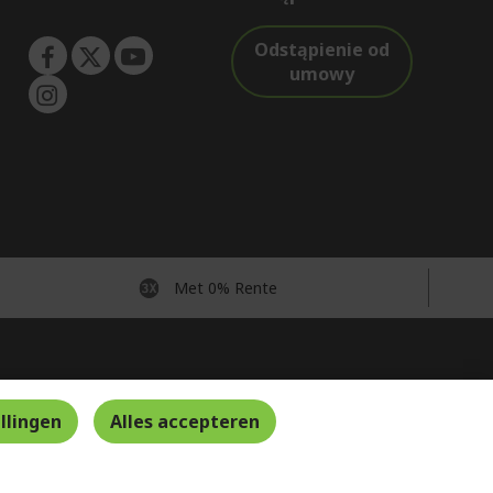
Odstąpienie od
umowy
Met 0% Rente
Nederland
llingen
Alles accepteren