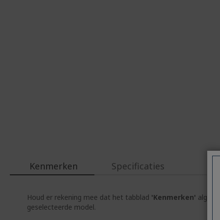
Kenmerken
Specificaties
Houd er rekening mee dat het tabblad
'Kenmerken'
algemen
geselecteerde model.