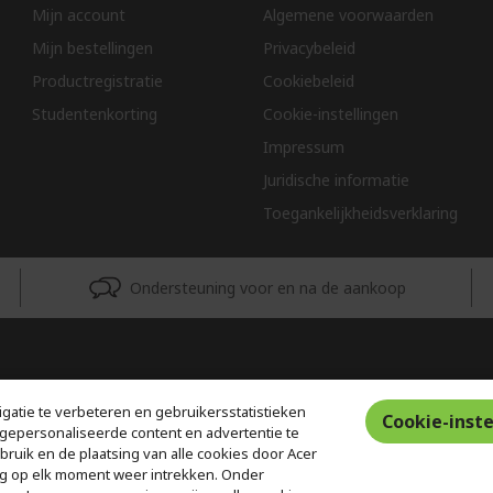
Mijn account
Algemene voorwaarden
Mijn bestellingen
Privacybeleid
Productregistratie
Cookiebeleid
Studentenkorting
Cookie-instellingen
Impressum
Juridische informatie
Toegankelijkheidsverklaring
Ondersteuning voor en na de aankoop
gatie te verbeteren en gebruikersstatistieken
Cookie-inste
gepersonaliseerde content en advertentie te
ebruik en de plaatsing van alle cookies door Acer
g op elk moment weer intrekken. Onder