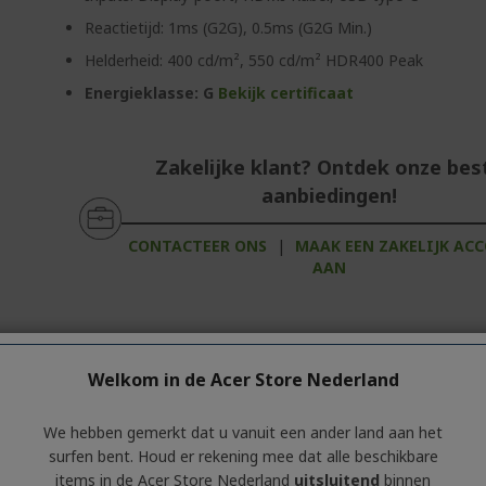
Reactietijd: 1ms (G2G), 0.5ms (G2G Min.)
Helderheid: 400 cd/m², 550 cd/m² HDR400 Peak
Energieklasse: G
Bekijk certificaat
Zakelijke klant? Ontdek onze bes
aanbiedingen!
CONTACTEER ONS
|
MAAK EEN ZAKELIJK AC
AAN
Welkom in de Acer Store Nederland
We hebben gemerkt dat u vanuit een ander land aan het
e informatie over de productserie bevat.
Klik
op het tabblad
'Speci
surfen bent. Houd er rekening mee dat alle beschikbare
items in de Acer Store Nederland
uitsluitend
binnen