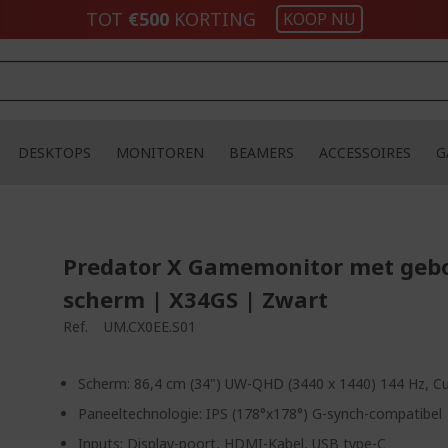
TOT
€500
KORTING
KOOP NU
DESKTOPS
MONITOREN
BEAMERS
ACCESSOIRES
G
Predator X Gamemonitor met geb
scherm | X34GS | Zwart
Ref.
UM.CX0EE.S01
Scherm: 86,4 cm (34") UW-QHD (3440 x 1440) 144 Hz, C
Paneeltechnologie: IPS (178°x178°) G-synch-compatibel
Inputs: Display-poort, HDMI-Kabel, USB type-C