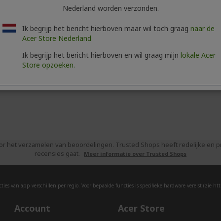
Nederland worden verzonden.
Ik begrijp het bericht hierboven maar wil toch graag
naar de
Acer Store Nederland
Ik begrijp het bericht hierboven en wil graag mijn
lokale Acer
Store opzoeken.
or het verzamelen van beoordelingen. Trusted Shops heeft redelijke en
recensies gaat.
Meer informatie over Trusted Shops
ies van app verschillen per regio. Voor bepaalde functies is specifieke hardware vereist (zie
htt
Account
Acer Store