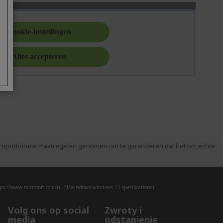
 proportionele maatregelen genomen om te garanderen dat het om echte
ps://www.microsoft.com/nl-nl/windows/windows-11-specifications).
Volg ons op social
Zwroty i
media
odstąpienie