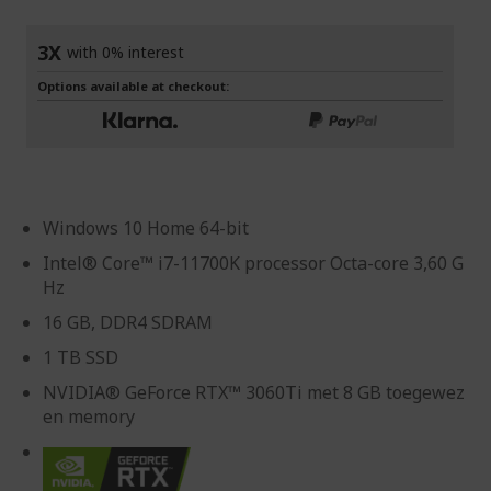
gallerij
3X
with 0% interest
Options available at checkout:
Windows 10 Home 64-bit
Intel® Core™ i7-11700K processor Octa-core 3,60 G
Hz
16 GB, DDR4 SDRAM
1 TB SSD
NVIDIA® GeForce RTX™ 3060Ti met 8 GB toegewez
en memory