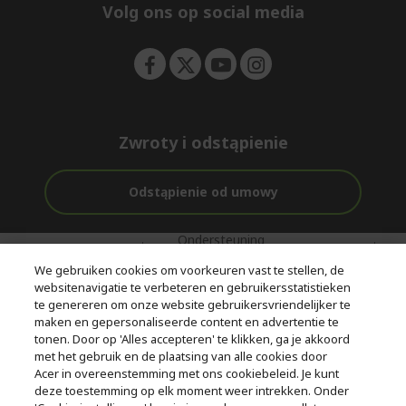
e
Volg ons op social media
n
Zwroty i odstąpienie
Odstąpienie od umowy
Ondersteuning
Gratis
Met 0%
voor en na de
bezorging
Rente
We gebruiken cookies om voorkeuren vast te stellen, de
aankoop
websitenavigatie te verbeteren en gebruikersstatistieken
te genereren om onze website gebruikersvriendelijker te
© 2026 Acer Inc.
maken en gepersonaliseerde content en advertentie te
CPYou BV is de erkende reseller van de producten en diensten die
tonen. Door op 'Alles accepteren' te klikken, ga je akkoord
in deze winkel worden aangeboden.
met het gebruik en de plaatsing van alle cookies door
Acer in overeenstemming met ons cookiebeleid. Je kunt
deze toestemming op elk moment weer intrekken. Onder