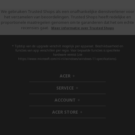
We gebruiken Trusted Shops als een onafhankelijke dienstverlener voor
het verzamelen van beoordelingen. Trusted Shops heeft redelijke en
proportionele maatregelen genomen om te garanderen dat het om echte
recensies gaat.
Meer informatie over Trusted Shops
* Tijdstip van de upgrade verschilt mogelijk per apparaat. Beschikbaarheid en
functies van app verschillen per regio. Voor bepaalde functies is specifieke
hardware vereist (zie
https://www.microsoft.com/nl-nl/windows/windows-11-specifications).
ACER
h
i
SERVICE
d
h
d
i
ACCOUNT
e
d
h
n
d
i
ACER STORE
e
d
h
n
d
i
e
d
n
d