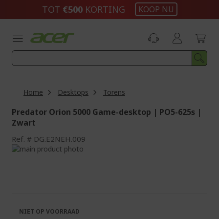
Ga
TOT
€500
KORTING
KOOP NU
naar
de
inhoud
Home
Desktops
Torens
Predator Orion 5000 Game-desktop | PO5-625s |
Zwart
Ref.
DG.E2NEH.009
Ga
naar
Ga
het
naar
einde
het
van
begin
de
van
afbeeldingen-
de
NIET OP VOORRAAD
gallerij
afbeeldingen-