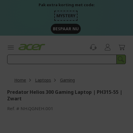
Ga
Pak extra korting met code:
naar
de
MYSTERY
inhoud
BESPAAR NU
Home
Laptops
Gaming
Predator Helios 300 Gaming Laptop | PH315-55 |
Zwart
Ref.
NH.QGNEH.001
Ga
naar
het
einde