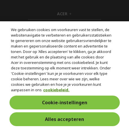
ACER
h
i
SERVICE
d
h
We gebruiken cookies om voorkeuren vast te stellen, de
d
i
websitenavigatie te verbeteren en gebruikersstatistieken
ACCOUNT
e
d
h
te genereren om onze website gebruikersvriendelijker te
n
d
i
maken en gepersonaliseerde content en advertentie te
ACER STORE
e
d
h
tonen. Door op 'Alles accepteren' te klikken, ga je akkoord
n
d
i
met het gebruik en de plaatsing van alle cookies door
e
d
Acer in overeenstemming met ons cookiebeleid. Je kunt
n
d
deze toestemming op elk moment weer intrekken. Onder
e
Volg ons op social media
'Cookie-instellingen' kun je je voorkeuren voor elk type
n
cookie beheren. Lees meer over wie we zijn, welke
cookies we gebruiken en hoe je je voorkeuren kunt
aanpassen in ons
cookiebeleid.
Cookie-instellingen
Zwroty i odstąpienie
Alles accepteren