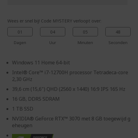
Wees er snel bij! Code MYSTERY verloopt over:
01
04
05
47
Dagen
Uur
Minuten
Seconden
Windows 11 Home 64-bit
Intel® Core™ i7-12700H processor Tetradeca-core
2,30 GHz
39,6 cm (15,6") QHD (2560 x 1440) 16:9 IPS 165 Hz
16 GB, DDR5 SDRAM
1 TB SSD
NVIDIA® GeForce RTX™ 3070 met 8 GB toegewijd g
eheugen