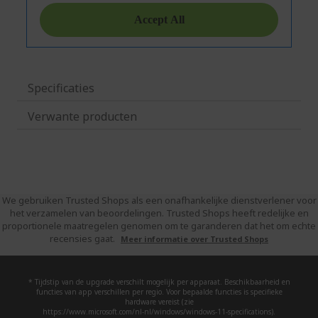
Specificaties
Verwante producten
We gebruiken Trusted Shops als een onafhankelijke dienstverlener voor
het verzamelen van beoordelingen. Trusted Shops heeft redelijke en
proportionele maatregelen genomen om te garanderen dat het om echte
recensies gaat.
Meer informatie over Trusted Shops
* Tijdstip van de upgrade verschilt mogelijk per apparaat. Beschikbaarheid en
functies van app verschillen per regio. Voor bepaalde functies is specifieke
hardware vereist (zie
https://www.microsoft.com/nl-nl/windows/windows-11-specifications).