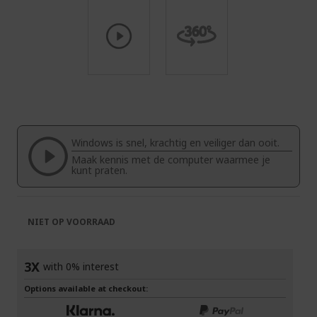
Ga
naar
het
begin
van
Windows is snel, krachtig en veiliger dan ooit.
de
Maak kennis met de computer waarmee je
afbeeldingen-
kunt praten.
gallerij
NIET OP VOORRAAD
3X
with 0% interest
Options available at checkout: