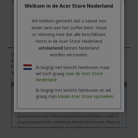
CONTACTEER ONS
|
MAAK EEN ZAKELIJK ACCOUNT
Welkom in de Acer Store Nederland
AAN
We hebben gemerkt dat u vanuit een
ander land aan het surfen bent. Houd
er rekening mee dat alle beschikbare
items in de Acer Store Nederland
Kenmerken
uitsluitend
binnen Nederland
Houd er rekening mee dat het tabblad
'Kenmerken'
worden verzonden.
algemene informatie over de productserie bevat.
Klik
op
het tabblad
'Specificaties'
voor de exacte technische
Ik begrijp het bericht hierboven maar
specificaties van het geselecteerde model.
wil toch graag
naar de Acer Store
Nederland
Ik begrijp het bericht hierboven en wil
graag mijn
lokale Acer Store opzoeken.