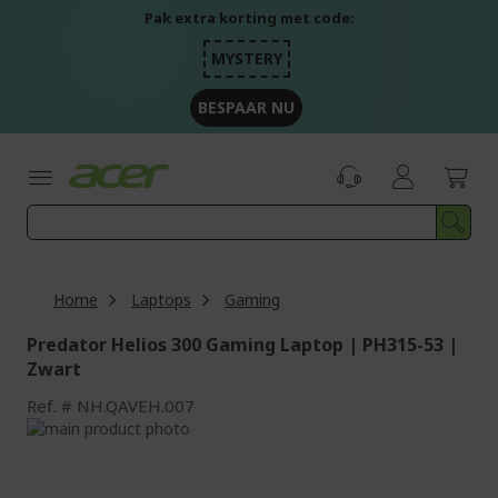
Ga
Pak extra korting met code:
naar
de
MYSTERY
inhoud
BESPAAR NU
Home
Laptops
Gaming
Predator Helios 300 Gaming Laptop | PH315-53 |
Zwart
Ref.
NH.QAVEH.007
Ga
naar
Ga
het
naar
einde
het