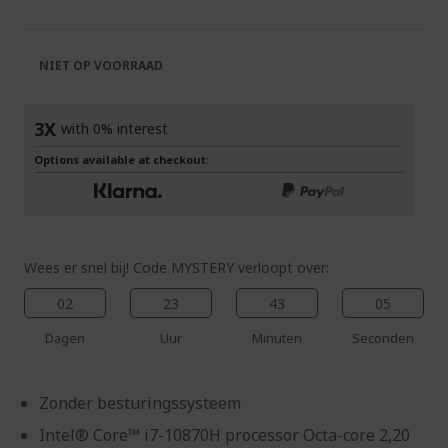
van
begin
de
van
afbeeldingen-
de
NIET OP VOORRAAD
gallerij
afbeeldingen-
gallerij
3X
with 0% interest
Options available at checkout:
Wees er snel bij! Code MYSTERY verloopt over:
02
23
43
05
Dagen
Uur
Minuten
Seconden
Zonder besturingssysteem
Intel® Core™ i7-10870H processor Octa-core 2,20