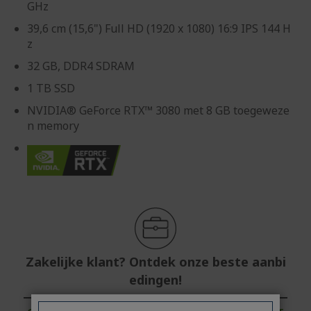
GHz
39,6 cm (15,6") Full HD (1920 x 1080) 16:9 IPS 144 H
z
32 GB, DDR4 SDRAM
1 TB SSD
NVIDIA® GeForce RTX™ 3080 met 8 GB toegeweze
n memory
Zakelijke klant? Ontdek onze beste aanbi
edingen!