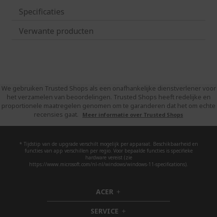
Specificaties
Verwante producten
We gebruiken Trusted Shops als een onafhankelijke dienstverlener voor
het verzamelen van beoordelingen. Trusted Shops heeft redelijke en
proportionele maatregelen genomen om te garanderen dat het om echte
recensies gaat.
Meer informatie over Trusted Shops
* Tijdstip van de upgrade verschilt mogelijk per apparaat. Beschikbaarheid en
functies van app verschillen per regio. Voor bepaalde functies is specifieke
hardware vereist (zie
https://www.microsoft.com/nl-nl/windows/windows-11-specifications).
ACER
h
i
SERVICE
d
h