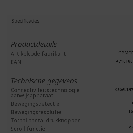
Specificaties
Meer
informatie
Productdetails
Artikelcode fabrikant
GP.MCE
EAN
4710180
Technische gegevens
Connectiviteitstechnologie
Kabel/Dr
aanwijsapparaat
Bewegingsdetectie
Bewegingsresolutie
16
Totaal aantal drukknoppen
Scroll-functie
Sc