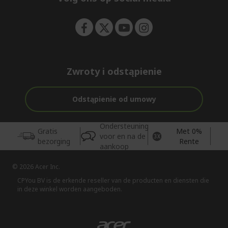
n
Zwroty i odstąpienie
Odstąpienie od umowy
Ondersteuning
Gratis
Met 0%
voor en na de
bezorging
Rente
aankoop
© 2026 Acer Inc.
CPYou BV is de erkende reseller van de producten en diensten die
in deze winkel worden aangeboden.