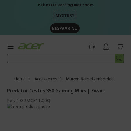
Ga
Pak extra korting met code:
naar
de
MYSTERY
inhoud
BESPAAR NU
Home
Accessoires
Muizen & toetsenborden
Predator Cestus 350 Gaming Muis | Zwart
Ref.
GP.MCE11.00Q
Ga
naar
Ga
het
naar
einde
het
van
begin