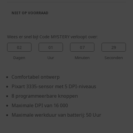
de
van
afbeeldingen-
de
NIET OP VOORRAAD
gallerij
afbeeldingen-
gallerij
Wees er snel bij! Code MYSTERY verloopt over:
02
01
07
29
Dagen
Uur
Minuten
Seconden
Comfortabel ontwerp
Pixart 3335-sensor met 5 DPI-niveaus
8 programmeerbare knoppen
Maximale DPI van 16 000
Maximale werkduur van batterij: 50 Uur