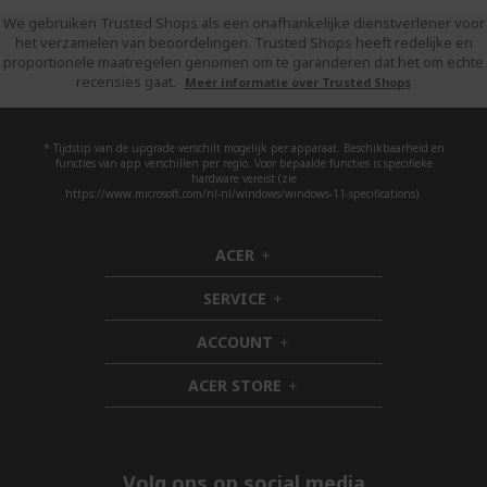
We gebruiken Trusted Shops als een onafhankelijke dienstverlener voor
het verzamelen van beoordelingen. Trusted Shops heeft redelijke en
proportionele maatregelen genomen om te garanderen dat het om echte
recensies gaat.
Meer informatie over Trusted Shops
* Tijdstip van de upgrade verschilt mogelijk per apparaat. Beschikbaarheid en
functies van app verschillen per regio. Voor bepaalde functies is specifieke
hardware vereist (zie
https://www.microsoft.com/nl-nl/windows/windows-11-specifications).
ACER
h
i
SERVICE
d
h
d
i
ACCOUNT
e
d
h
n
d
i
ACER STORE
e
d
h
n
d
i
e
d
n
d
e
Volg ons op social media