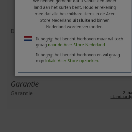
Viale delle Indust
We hebben gemerkt dat u vanuit een ander
20044 Arese (MI
land aan het surfen bent. Houd er rekening
https://www.acer
mee dat alle beschikbare items in de Acer
E-mail:
ace
Store Nederland
uitsluitend
binnen
srl@lega
Nederland worden verzonden.
Document-/afbeeldingsveiligheid
Accessoir
besc
Ik begrijp het bericht hierboven maar wil toch
Connectivite
graag
naar de Acer Store Nederland
besc
eScoote
besc
Ik begrijp het bericht hierboven en wil graag
eBik
mijn
lokale Acer Store opzoeken.
besc
Garantie
Garantie
2 j
standaardg