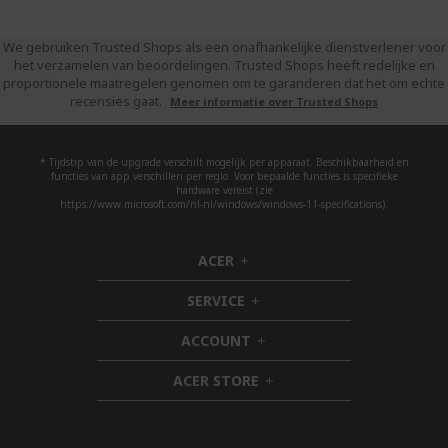
We gebruiken Trusted Shops als een onafhankelijke dienstverlener voor
het verzamelen van beoordelingen. Trusted Shops heeft redelijke en
proportionele maatregelen genomen om te garanderen dat het om echte
recensies gaat.
Meer informatie over Trusted Shops
* Tijdstip van de upgrade verschilt mogelijk per apparaat. Beschikbaarheid en
functies van app verschillen per regio. Voor bepaalde functies is specifieke
hardware vereist (zie
https://www.microsoft.com/nl-nl/windows/windows-11-specifications).
ACER
h
i
SERVICE
d
h
d
i
ACCOUNT
e
d
h
n
d
i
ACER STORE
e
d
h
n
d
i
e
d
n
d