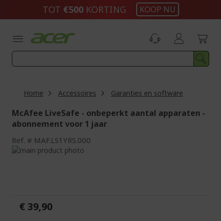
Ga
TOT
€500
KORTING
KOOP NU
naar
de
inhoud
Home
Accessoires
Garanties en software
McAfee LiveSafe - onbeperkt aantal apparaten -
abonnement voor 1 jaar
Ref.
MAF.LS1YRS.000
Ga
naar
Ga
het
naar
einde
het
van
begin
de
van
€ 39,90
afbeeldingen-
de
gallerij
afbeeldingen-