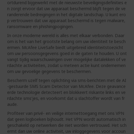
ortdurend bijgewerkt met de nieuwste beveiligingsdefinities e
n zorgt ervoor dat uw apparaat beschermd blijft tegen de ve
randerende bedreigingen in het digitale landschap. U kunt ero
p vertrouwen dat uw apparaat beschermd is tegen malware,
ransomware en phishingpogingen.
In onze moderne wereld is alles met elkaar verbonden. Daar
om is het van het grootste belang om uw identiteit te besch
ermen. McAfee LiveSafe biedt uitgebreid identiteitstoezicht
om uw persoonsgegevens goed in de gaten te houden. U ont
vangt tijdig waarschuwingen over mogelijke datalekken of ve
rdachte activiteiten, zodat u meteen actie kunt ondernemen
om uw gevoelige gegevens te beschermen.
Bescherm uzelf tegen oplichting via sms-berichten met de AI
-gestuurde SMS Scam Detector van McAfee. Deze geavance
erde technologie detecteert en blokkeert riskante links en ve
rdachte sms'jes, en voorkomt dat u slachtoffer wordt van fr
aude.
Profiteer van privé- en veilige internettoegang met ons VPN
dat geen logboeken bijhoudt. Het VPN wordt automatisch in
geschakeld op netwerken die niet worden vertrouwd. Het sch
ermt dan uw online activiteit, uw inloggegevens voor accoun