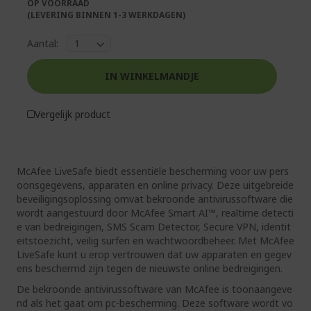
OP VOORRAAD
gallerij
(LEVERING BINNEN 1-3 WERKDAGEN)
Aantal:
IN WINKELMANDJE
Vergelijk product
McAfee LiveSafe biedt essentiële bescherming voor uw pers
oonsgegevens, apparaten en online privacy. Deze uitgebreide
beveiligingsoplossing omvat bekroonde antivirussoftware die
wordt aangestuurd door McAfee Smart AI™, realtime detecti
e van bedreigingen, SMS Scam Detector, Secure VPN, identit
eitstoezicht, veilig surfen en wachtwoordbeheer. Met McAfee
LiveSafe kunt u erop vertrouwen dat uw apparaten en gegev
ens beschermd zijn tegen de nieuwste online bedreigingen.
De bekroonde antivirussoftware van McAfee is toonaangeve
nd als het gaat om pc-bescherming. Deze software wordt vo