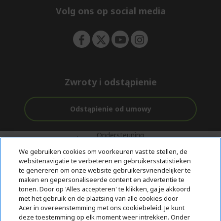
e
Volg ons op social media
n
Zwroty i odstąpienie
Odstąpienie od umowy
Ondersteuning
Gratis
Met 0%
voor en na de
bezorging
Rente
We gebruiken cookies om voorkeuren vast te stellen, de
aankoop
websitenavigatie te verbeteren en gebruikersstatistieken
te genereren om onze website gebruikersvriendelijker te
© 2026 Acer Inc.
maken en gepersonaliseerde content en advertentie te
CPYou BV is de erkende reseller van de producten en diensten die
tonen. Door op 'Alles accepteren' te klikken, ga je akkoord
in deze winkel worden aangeboden.
met het gebruik en de plaatsing van alle cookies door
Acer in overeenstemming met ons cookiebeleid. Je kunt
deze toestemming op elk moment weer intrekken. Onder