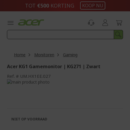
Ga
TOT
€500
KORTING
KOOP NU
naar
de
inhoud
Home
Monitoren
Gaming
Acer KG1 Gamemonitor | KG271 | Zwart
Ref.
UM.HX1EE.027
Ga
naar
Ga
het
naar
einde
het
van
begin
de
van
afbeeldingen-
de
NIET OP VOORRAAD
gallerij
afbeeldingen-
gallerij