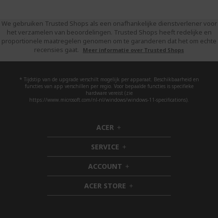
We gebruiken Trusted Shops als een onafhankelijke dienstverlener voor
het verzamelen van beoordelingen. Trusted Shops heeft redelijke en
proportionele maatregelen genomen om te garanderen dat het om echte
recensies gaat.
Meer informatie over Trusted Shops
* Tijdstip van de upgrade verschilt mogelijk per apparaat. Beschikbaarheid en
functies van app verschillen per regio. Voor bepaalde functies is specifieke
hardware vereist (zie
https://www.microsoft.com/nl-nl/windows/windows-11-specifications).
ACER
h
i
SERVICE
d
h
d
i
ACCOUNT
e
d
h
n
d
i
ACER STORE
e
d
h
n
d
i
e
d
n
d