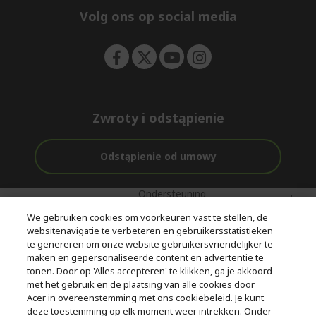
e
Volg ons op social media
n
Zwroty i odstąpienie
Odstąpienie od umowy
Ondersteuning
Gratis
Met 0%
voor en na de
bezorging
Rente
We gebruiken cookies om voorkeuren vast te stellen, de
aankoop
websitenavigatie te verbeteren en gebruikersstatistieken
te genereren om onze website gebruikersvriendelijker te
© 2026 Acer Inc.
maken en gepersonaliseerde content en advertentie te
CPYou BV is de erkende reseller van de producten en diensten die
tonen. Door op 'Alles accepteren' te klikken, ga je akkoord
in deze winkel worden aangeboden.
met het gebruik en de plaatsing van alle cookies door
Acer in overeenstemming met ons cookiebeleid. Je kunt
deze toestemming op elk moment weer intrekken. Onder