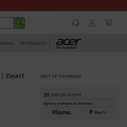
AMING
REFURBISHED
| Zwart
NIET OP VOORRAAD
3X
with 0% interest
Options available at checkout:
0