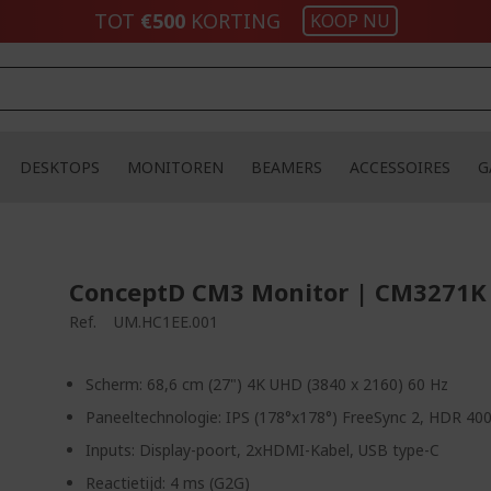
TOT
€500
KORTING
KOOP NU
DESKTOPS
MONITOREN
BEAMERS
ACCESSOIRES
G
ConceptD CM3 Monitor | CM3271K 
Ref.
UM.HC1EE.001
Scherm: 68,6 cm (27") 4K UHD (3840 x 2160) 60 Hz
Paneeltechnologie: IPS (178°x178°) FreeSync 2, HDR 40
Inputs: Display-poort, 2xHDMI-Kabel, USB type-C
Reactietijd: 4 ms (G2G)