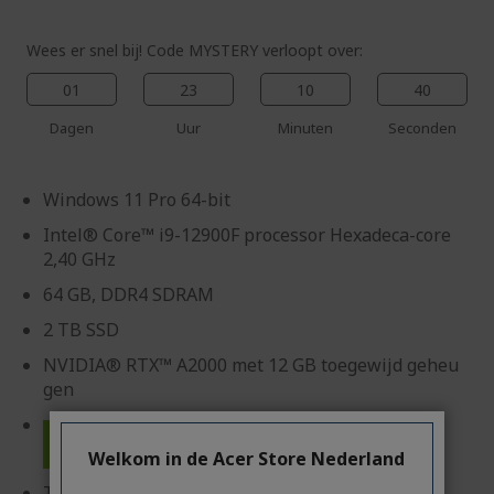
Wees er snel bij! Code MYSTERY verloopt over:
01
23
10
40
Dagen
Uur
Minuten
Seconden
Windows 11 Pro 64-bit
Intel® Core™ i9-12900F processor Hexadeca-core
2,40 GHz
64 GB, DDR4 SDRAM
2 TB SSD
NVIDIA® RTX™ A2000 met 12 GB toegewijd geheu
gen
Welkom in de Acer Store Nederland
Toetsenbord en muis NIET inbegrepen