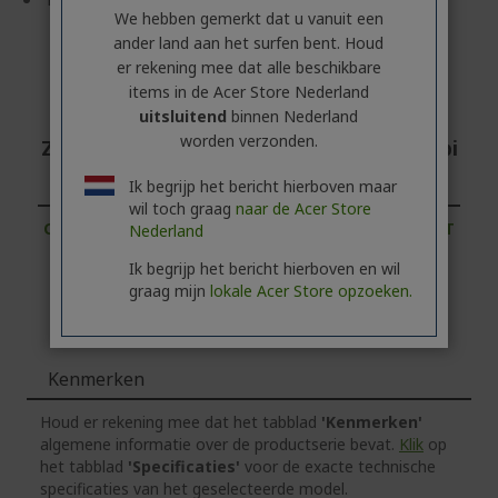
We hebben gemerkt dat u vanuit een
ander land aan het surfen bent. Houd
er rekening mee dat alle beschikbare
items in de Acer Store Nederland
uitsluitend
binnen Nederland
worden verzonden.
Zakelijke klant? Ontdek onze beste aanbi
edingen!
Ik begrijp het bericht hierboven maar
wil toch graag
naar de Acer Store
CONTACTEER ONS
|
MAAK EEN ZAKELIJK ACCOUNT
Nederland
AAN
Ik begrijp het bericht hierboven en wil
graag mijn
lokale Acer Store opzoeken.
Kenmerken
Houd er rekening mee dat het tabblad
'Kenmerken'
algemene informatie over de productserie bevat.
Klik
op
het tabblad
'Specificaties'
voor de exacte technische
specificaties van het geselecteerde model.