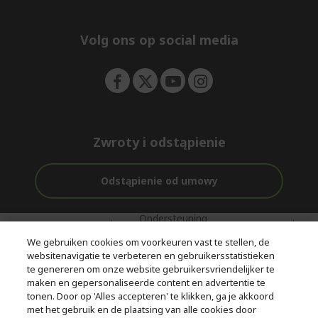
e
d
n
d
e
Volg ons op social media
n
Zwroty i odstąpienie
Odstąpienie od umowy
Ondersteuning
Gratis
Met 0%
voor en na de
bezorging
Rente
We gebruiken cookies om voorkeuren vast te stellen, de
aankoop
websitenavigatie te verbeteren en gebruikersstatistieken
te genereren om onze website gebruikersvriendelijker te
© 2026 Acer Inc.
maken en gepersonaliseerde content en advertentie te
CPYou BV is de erkende reseller van de producten en diensten die
tonen. Door op 'Alles accepteren' te klikken, ga je akkoord
in deze winkel worden aangeboden.
met het gebruik en de plaatsing van alle cookies door