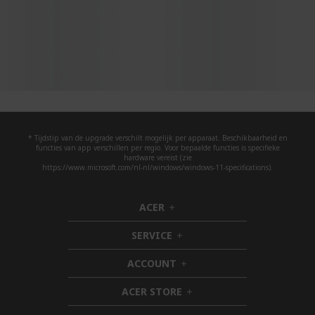
* Tijdstip van de upgrade verschilt mogelijk per apparaat. Beschikbaarheid en
functies van app verschillen per regio. Voor bepaalde functies is specifieke
hardware vereist (zie
https://www.microsoft.com/nl-nl/windows/windows-11-specifications).
ACER
h
i
SERVICE
d
h
d
i
ACCOUNT
e
d
h
n
d
i
ACER STORE
e
d
h
n
d
i