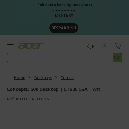
Ga
Pak extra korting met code:
naar
de
MYSTERY
inhoud
BESPAAR NU
Home
Desktops
Torens
ConceptD 500 Desktop | CT500-53A | Wit
Ref.
DT.C0AEH.006
Ga
naar
het
einde
van