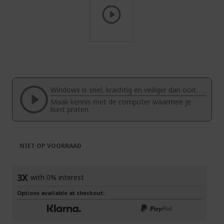
Ga
naar
het
begin
van
Windows is snel, krachtig en veiliger dan ooit.
de
Maak kennis met de computer waarmee je
afbeeldingen-
kunt praten.
gallerij
NIET OP VOORRAAD
3X
with 0% interest
Options available at checkout: