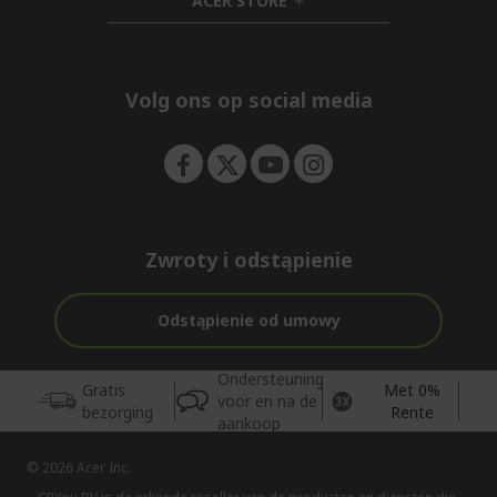
ACER STORE
e
d
h
n
d
i
e
d
n
d
e
Volg ons op social media
n
Zwroty i odstąpienie
Odstąpienie od umowy
Ondersteuning
Gratis
Met 0%
voor en na de
bezorging
Rente
aankoop
© 2026 Acer Inc.