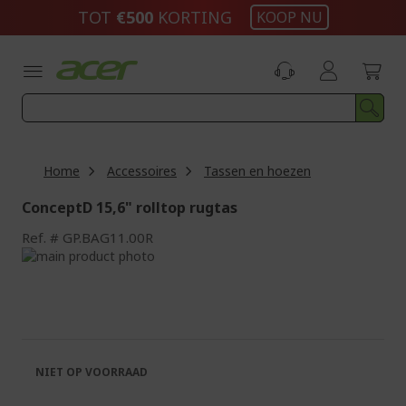
Ga
TOT
€500
KORTING
KOOP NU
naar
de
inhoud
Home
Accessoires
Tassen en hoezen
ConceptD 15,6" rolltop rugtas
Ref.
GP.BAG11.00R
Ga
naar
Ga
het
naar
einde
het
van
begin
de
van
afbeeldingen-
de
NIET OP VOORRAAD
gallerij
afbeeldingen-
gallerij