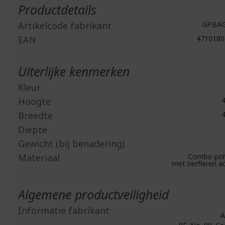
Productdetails
Artikelcode fabrikant
GP.BAG
EAN
4710180
Uiterlijke kenmerken
Kleur
Hoogte
4
Breedte
4
Diepte
Gewicht (bij benadering)
Materiaal
Combo-pol
met nerfleren a
Algemene productveiligheid
Informatie fabrikant
A