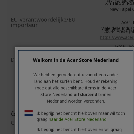
8F, No. 88, Se
Xin Tai 5th Roa
New Taipei C
EU-verantwoordelijke/EU-
Acer Ita
importeur
Viale delle Indust
20044 Arese (MI
https://www.acer
E-mail:
ace
srl@lega
Document-/afbeeldingsveiligheid
Welkom in de Acer Store Nederland
Accessoir
besc
Connectivite
besc
We hebben gemerkt dat u vanuit een ander
eScoote
land aan het surfen bent. Houd er rekening
besc
mee dat alle beschikbare items in de Acer
eBik
besc
Store Nederland
uitsluitend
binnen
Nederland worden verzonden.
Garantie
Ik begrijp het bericht hierboven maar wil toch
graag
naar de Acer Store Nederland
Garantie
2 j
standaardg
Ik begrijp het bericht hierboven en wil graag