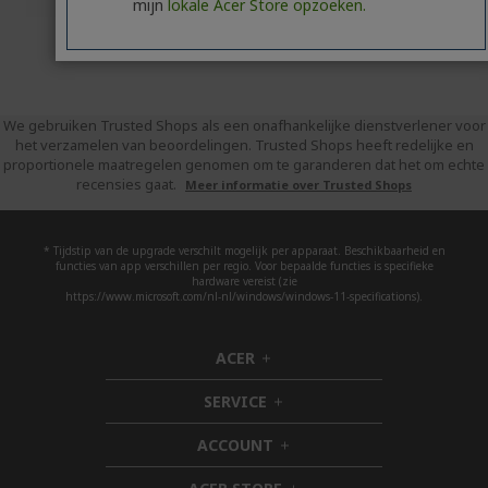
mijn
lokale Acer Store opzoeken.
We gebruiken Trusted Shops als een onafhankelijke dienstverlener voor
het verzamelen van beoordelingen. Trusted Shops heeft redelijke en
proportionele maatregelen genomen om te garanderen dat het om echte
recensies gaat.
Meer informatie over Trusted Shops
* Tijdstip van de upgrade verschilt mogelijk per apparaat. Beschikbaarheid en
functies van app verschillen per regio. Voor bepaalde functies is specifieke
hardware vereist (zie
https://www.microsoft.com/nl-nl/windows/windows-11-specifications).
ACER
h
i
SERVICE
d
h
d
i
ACCOUNT
e
d
h
n
d
i