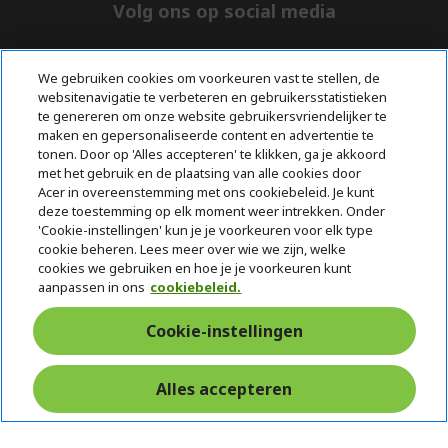
e
Volg ons op social media
n
We gebruiken cookies om voorkeuren vast te stellen, de
websitenavigatie te verbeteren en gebruikersstatistieken
te genereren om onze website gebruikersvriendelijker te
maken en gepersonaliseerde content en advertentie te
Zwroty i odstąpienie
tonen. Door op 'Alles accepteren' te klikken, ga je akkoord
met het gebruik en de plaatsing van alle cookies door
Acer in overeenstemming met ons cookiebeleid. Je kunt
Odstąpienie od umowy
deze toestemming op elk moment weer intrekken. Onder
'Cookie-instellingen' kun je je voorkeuren voor elk type
cookie beheren. Lees meer over wie we zijn, welke
Ondersteuning
cookies we gebruiken en hoe je je voorkeuren kunt
Gratis
Met 0%
voor en na de
aanpassen in ons
cookiebeleid.
bezorging
Rente
aankoop
Cookie-instellingen
© 2026 Acer Inc.
CPYou BV is de erkende reseller van de producten en diensten die
in deze winkel worden aangeboden.
Alles accepteren