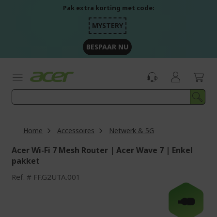
Ga
Pak extra korting met code:
naar
de
MYSTERY
inhoud
BESPAAR NU
Home
Accessoires
Netwerk & 5G
Acer Wi-Fi 7 Mesh Router | Acer Wave 7 | Enkel
pakket
Ref.
FF.G2UTA.001
Ga
naar
-€40
het
einde