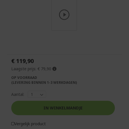
Ga
naar
het
begin
van
€ 119,90
de
afbeeldingen-
Laagste prijs:
€ 79,90
gallerij
OP VOORRAAD
(LEVERING BINNEN 1-3 WERKDAGEN)
Aantal:
IN WINKELMANDJE
Vergelijk product