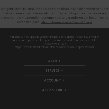
We gebruiken Trusted Shops als een onafhankelijke dienstverlener voor
het verzamelen van beoordelingen. Trusted Shops heeft redelijke en
proportionele maatregelen genomen om te garanderen dat het om echte
recensies gaat.
Meer informatie over Trusted Shops
* Tijdstip van de upgrade verschilt mogelijk per apparaat. Beschikbaarheid en
functies van app verschillen per regio. Voor bepaalde functies is specifieke
hardware vereist (zie
https://www.microsoft.com/nl-nl/windows/windows-11-specifications).
ACER
h
i
SERVICE
d
h
d
i
ACCOUNT
e
d
h
n
d
i
ACER STORE
e
d
h
n
d
i
e
d
n
d