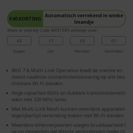
Automatisch verrekend in winke
€40 KORTING
lmandje
Wees er snel bij! Code MYSTERY verloopt over:
03
17
53
06
Dagen
Uur
Minuten
Seconden
WiFi 7 & Multi-Link Operation biedt de snelste en
meest naadloze connectiviteitservaring op alle bes
chikbare Wi-Fi-banden
Hoge capaciteit 6GHz en dubbele transmissiesnelh
eden met 320 MHz lanes
Met Multi-Link Mesh kunnen meerdere apparaten
tegelijkertijd verbinding maken met Wi-Fi-banden
Meerdere ethernetpoorten voegen bruikbaarheid t
oe op momenten dat directe verbindingen nodig zij