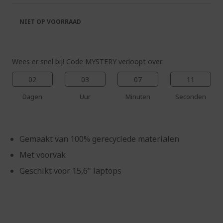
de
van
afbeeldingen-
de
NIET OP VOORRAAD
gallerij
afbeeldingen-
gallerij
Wees er snel bij! Code MYSTERY verloopt over:
02
03
07
11
Dagen
Uur
Minuten
Seconden
Gemaakt van 100% gerecyclede materialen
Met voorvak
Geschikt voor 15,6" laptops