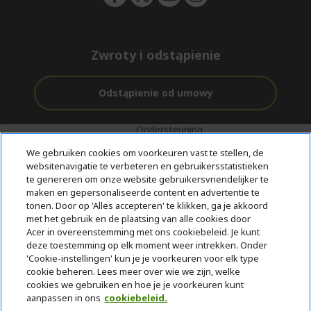
Zwroty i odstąpienie
Odstąpienie od umowy
Ondersteuning
Gratis
Met 0%
voor en na de
bezorging
Rente
We gebruiken cookies om voorkeuren vast te stellen, de
aankoop
websitenavigatie te verbeteren en gebruikersstatistieken
te genereren om onze website gebruikersvriendelijker te
© 2026 Acer Inc.
maken en gepersonaliseerde content en advertentie te
CPYou BV is de erkende reseller van de producten en diensten die
tonen. Door op 'Alles accepteren' te klikken, ga je akkoord
in deze winkel worden aangeboden.
met het gebruik en de plaatsing van alle cookies door
Acer in overeenstemming met ons cookiebeleid. Je kunt
deze toestemming op elk moment weer intrekken. Onder
'Cookie-instellingen' kun je je voorkeuren voor elk type
cookie beheren. Lees meer over wie we zijn, welke
cookies we gebruiken en hoe je je voorkeuren kunt
aanpassen in ons
cookiebeleid.