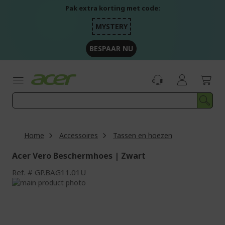
Ga
Pak extra korting met code:
naar
de
MYSTERY
inhoud
BESPAAR NU
Home
Accessoires
Tassen en hoezen
Acer Vero Beschermhoes | Zwart
Ref.
GP.BAG11.01U
Ga
naar
Ga
het
naar
einde
het
van
begin