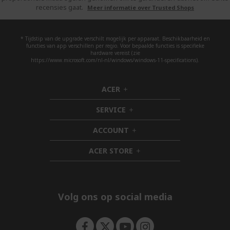
recensies gaat.
Meer informatie over Trusted Shops
* Tijdstip van de upgrade verschilt mogelijk per apparaat. Beschikbaarheid en
functies van app verschillen per regio. Voor bepaalde functies is specifieke
hardware vereist (zie
https://www.microsoft.com/nl-nl/windows/windows-11-specifications).
ACER
h
i
SERVICE
d
h
d
i
ACCOUNT
e
d
h
n
d
i
ACER STORE
e
d
h
n
d
i
e
d
n
d
e
Volg ons op social media
n