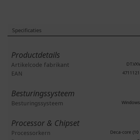
Specificaties
Meer
informatie
Productdetails
Artikelcode fabrikant
DT.VXV
EAN
4711121
Besturingssysteem
Besturingssysteem
Windows 
Processor & Chipset
Processorkern
Deca-core (10