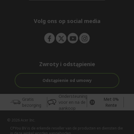
n
d
i
e
d
n
d
e
Volg ons op social media
n
Zwroty i odstąpienie
Odstąpienie od umowy
Ondersteuning
Gratis
Met 0%
voor en na de
bezorging
Rente
aankoop
© 2026 Acer Inc.
CPYou BV is de erkende reseller van de producten en diensten die
in deze winkel worden aangeboden.