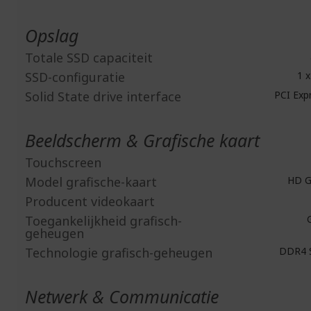
Opslag
Totale SSD capaciteit
SSD-configuratie
1 x
Solid State drive interface
PCI Expr
Beeldscherm & Grafische kaart
Touchscreen
Model grafische-kaart
HD G
Producent videokaart
Toegankelijkheid grafisch-
G
geheugen
Technologie grafisch-geheugen
DDR4 
Netwerk & Communicatie