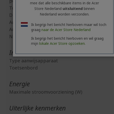
poorten
mee dat alle beschikbare items in de Acer
Totaal aantal USB poorten
Store Nederland
uitsluitend
binnen
Nederland worden verzonden.
Display-poort
Audio in
Ik begrijp het bericht hierboven maar wil toch
Audio uit
graag
naar de Acer Store Nederland
Netwerk (RJ-45)
Ik begrijp het bericht hierboven en wil graag
mijn
lokale Acer Store opzoeken.
Invoerapparaten
Type aanwijsapparaat
Toetsenbord
Energie
Maximale stroomvoorziening (W)
Uiterlijke kenmerken