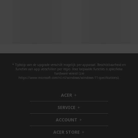
* Tijdstip van de upgrade verschilt mogelijk per apparaat. Beschikbaarheid en
functies van app verschillen per regio. Voor bepaalde functies is specifieke
hardware vereist (zie
https://www.microsoft.com/nl-nl/windows/windows-11-specifications).
ACER
h
i
SERVICE
d
h
d
i
ACCOUNT
e
d
h
n
d
i
ACER STORE
e
d
h