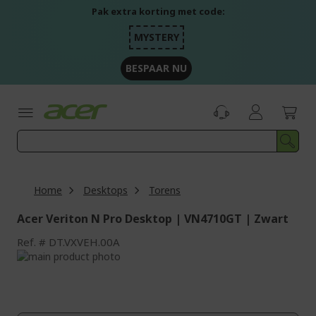
Ga
Pak extra korting met code:
naar
de
MYSTERY
inhoud
BESPAAR NU
Home
Desktops
Torens
Acer Veriton N Pro Desktop | VN4710GT | Zwart
Ref.
DT.VXVEH.00A
Ga
naar
Ga
het
naar
einde
het
van
begin