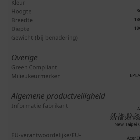
Kleur
Hoogte
3
Breedte
18
Diepte
18
Gewicht (bij benadering)
Overige
Green Compliant
Milieukeurmerken
EPEAT
Algemene productveiligheid
Informatie fabrikant
A
8F, No. 88, Se
Xin Tai 5th Roa
New Taipei C
EU-verantwoordelijke/EU-
Acer Ita