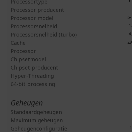
Processortype
C
Processor producent
Processor model
i5
Processorsnelheid
1
Processorsnelheid (turbo)
4,
Cache
29
Processor
Chipsetmodel
Chipset producent
Hyper-Threading
64-bit processing
Geheugen
Standaardgeheugen
Maximum geheugen
Geheugenconfiguratie
1