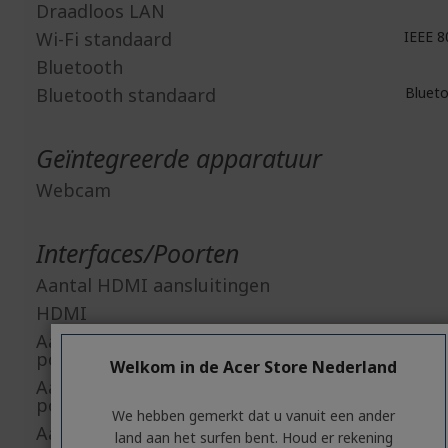
Draadloos LAN
Wi-Fi standaard
IEEE 8
Bluetooth
Bluetooth standaard
Blueto
Geïntegreerde apparatuur
Webcam
Interfaces/Poorten
Aantal HDMI aansluitingen
HDMI
Aantal USB 3.2 Gen 1 Type-A-
poorten
Welkom in de Acer Store Nederland
Aantal USB 3.2 Gen 2 Type-A-
poorten
We hebben gemerkt dat u vanuit een ander
Aantal USB 3.2 Gen 2 Type-C-
land aan het surfen bent. Houd er rekening