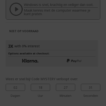
de
van
Windows is snel, krachtig en veiliger dan ooit.
afbeeldingen-
de
Maak kennis met de computer waarmee je
gallerij
afbeeldingen-
kunt praten.
gallerij
NIET OP VOORRAAD
3X
with 0% interest
Options available at checkout:
Wees er snel bij! Code MYSTERY verloopt over:
02
18
27
30
Dagen
Uur
Minuten
Seconden