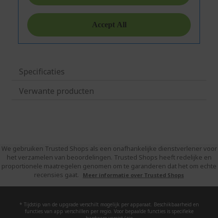
Specificaties
Verwante producten
We gebruiken Trusted Shops als een onafhankelijke dienstverlener voor
het verzamelen van beoordelingen. Trusted Shops heeft redelijke en
proportionele maatregelen genomen om te garanderen dat het om echte
recensies gaat.
Meer informatie over Trusted Shops
* Tijdstip van de upgrade verschilt mogelijk per apparaat. Beschikbaarheid en
functies van app verschillen per regio. Voor bepaalde functies is specifieke