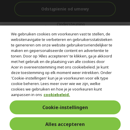
Odstąpienie od umowy
Ondersteuning
Gratis
Met 0%
voor en na de
bezorging
Rente
We gebruiken cookies om voorkeuren vast te stellen, de
aankoop
websitenavigatie te verbeteren en gebruikersstatistieken
te genereren om onze website gebruikersvriendelijker te
© 2026 Acer Inc.
maken en gepersonaliseerde content en advertentie te
CPYou BV is de erkende reseller van de producten en diensten die
tonen. Door op 'Alles accepteren' te klikken, ga je akkoord
in deze winkel worden aangeboden.
met het gebruik en de plaatsing van alle cookies door
Acer in overeenstemming met ons cookiebeleid. Je kunt
deze toestemming op elk moment weer intrekken. Onder
'Cookie-instellingen' kun je je voorkeuren voor elk type
cookie beheren. Lees meer over wie we zijn, welke
cookies we gebruiken en hoe je je voorkeuren kunt
aanpassen in ons
cookiebeleid.
Nederland
Cookie-instellingen
Alles accepteren