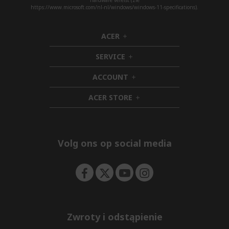
hardware vereist (zie
https://www.microsoft.com/nl-nl/windows/windows-11-specifications).
ACER
h
i
SERVICE
d
h
d
i
ACCOUNT
e
d
h
n
d
i
ACER STORE
e
d
h
n
d
i
e
d
n
d
e
Volg ons op social media
n
Zwroty i odstąpienie