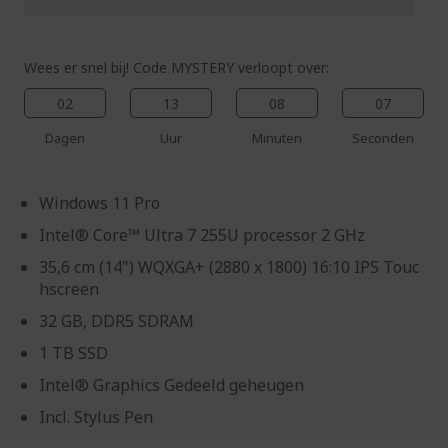
Wees er snel bij! Code MYSTERY verloopt over:
02
13
08
06
Dagen
Uur
Minuten
Seconden
Windows 11 Pro
Intel® Core™ Ultra 7 255U processor 2 GHz
35,6 cm (14") WQXGA+ (2880 x 1800) 16:10 IPS Touc
hscreen
32 GB, DDR5 SDRAM
1 TB SSD
Intel® Graphics Gedeeld geheugen
Incl. Stylus Pen