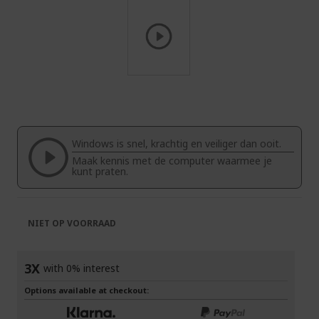
Ga
naar
het
begin
van
Windows is snel, krachtig en veiliger dan ooit.
de
Maak kennis met de computer waarmee je
afbeeldingen-
kunt praten.
gallerij
NIET OP VOORRAAD
3X
with 0% interest
Options available at checkout: