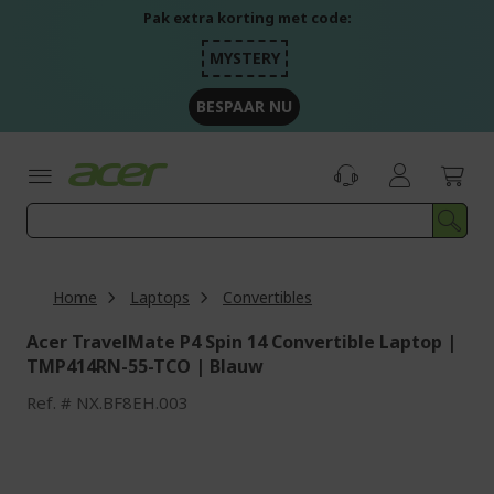
Ga
Pak extra korting met code:
naar
de
MYSTERY
inhoud
BESPAAR NU
Home
Laptops
Convertibles
Acer TravelMate P4 Spin 14 Convertible Laptop |
TMP414RN-55-TCO | Blauw
Ref.
NX.BF8EH.003
Ga
naar
het
einde