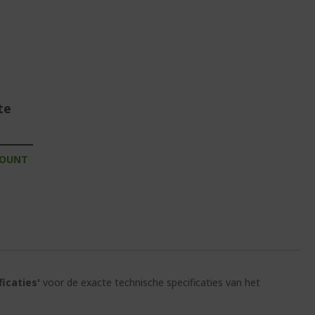
te
COUNT
ficaties'
voor de exacte technische specificaties van het