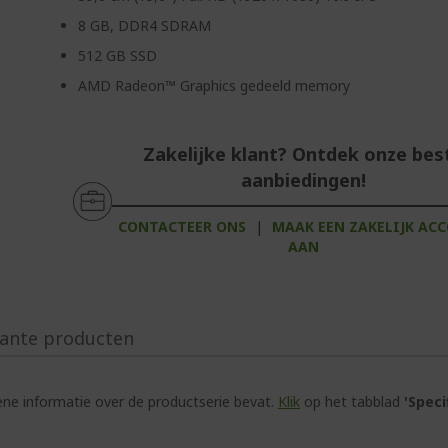
8 GB, DDR4 SDRAM
512 GB SSD
AMD Radeon™ Graphics gedeeld memory
Zakelijke klant? Ontdek onze bes
aanbiedingen!
CONTACTEER ONS
|
MAAK EEN ZAKELIJK AC
AAN
ante producten
e informatie over de productserie bevat.
Klik
op het tabblad
'Speci