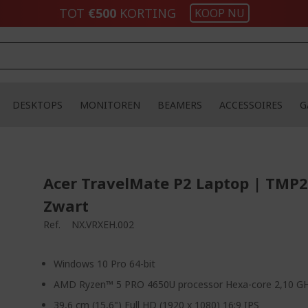
TOT
€500
KORTING
KOOP NU
DESKTOPS
MONITOREN
BEAMERS
ACCESSOIRES
G
Acer TravelMate P2 Laptop | TMP2
Zwart
Ref.
NX.VRXEH.002
Windows 10 Pro 64-bit
AMD Ryzen™ 5 PRO 4650U processor Hexa-core 2,10 G
39,6 cm (15,6") Full HD (1920 x 1080) 16:9 IPS