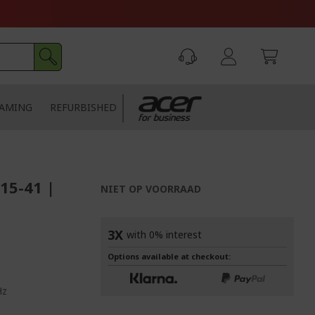
AMING
REFURBISHED
15-41 |
NIET OP VOORRAAD
3X
with 0% interest
Options available at checkout:
Hz