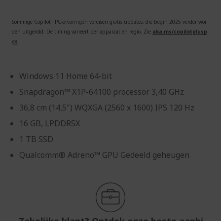
Sommige Copilot+ PC-ervaringen vereisen gratis updates, die begin 2025 verder wor
den uitgerold. De timing varieert per apparaat en regio. Zie
aka.ms/copilotplusp
cs
Windows 11 Home 64-bit
Snapdragon™ X1P-64100 processor 3,40 GHz
36,8 cm (14,5") WQXGA (2560 x 1600) IPS 120 Hz
16 GB, LPDDR5X
1 TB SSD
Qualcomm® Adreno™ GPU Gedeeld geheugen