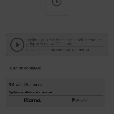
Ga
naar
het
begin
van
Copilot+ PC's zijn de snelste, intelligentste en
de
veiligste Windows PC's ooit.
afbeeldingen-
De volgende stap voor jou. Nu met AI.
gallerij
NIET OP VOORRAAD
3X
with 0% interest
Options available at checkout: