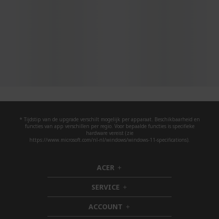
* Tijdstip van de upgrade verschilt mogelijk per apparaat. Beschikbaarheid en
functies van app verschillen per regio. Voor bepaalde functies is specifieke
hardware vereist (zie
https://www.microsoft.com/nl-nl/windows/windows-11-specifications).
ACER
h
i
SERVICE
d
h
d
i
ACCOUNT
e
d
h
n
d
i