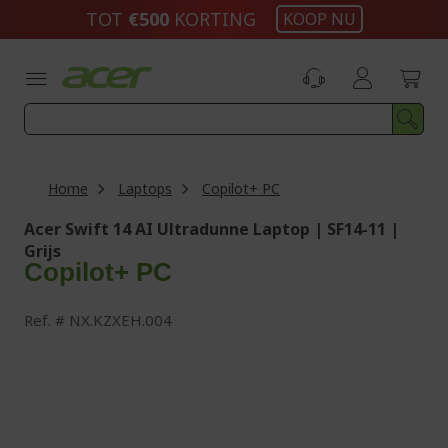
Ga
TOT
€500
KORTING
KOOP NU
naar
de
inhoud
Home
Laptops
Copilot+ PC
Acer Swift 14 AI Ultradunne Laptop | SF14-11 |
Grijs
Copilot+ PC
Ref.
NX.KZXEH.004
Ga
naar
het
einde
van
de