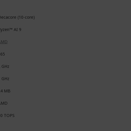
ecacore (10-core)
Ryzen™ AI 9
AMD
365
2 GHz
5 GHz
24 MB
AMD
50 TOPS