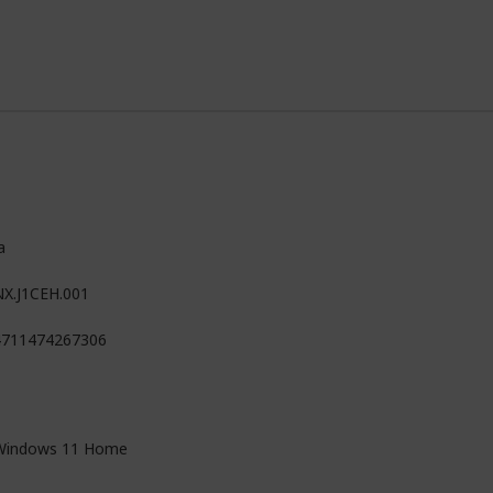
a
NX.J1CEH.001
4711474267306
Windows 11 Home