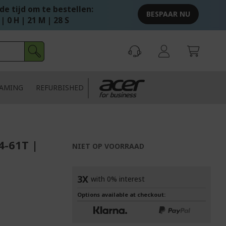
e tijd om te bestellen:
BESPAAR NU
 | 0 H | 21 M | 27 S
AMING
REFURBISHED
4-61T |
NIET OP VOORRAAD
3X
with 0% interest
Options available at checkout: