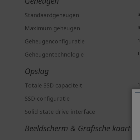
Geheugen
Standaardgeheugen
Maximum geheugen
Geheugenconfiguratie
Geheugentechnologie
Opslag
Totale SSD capaciteit
SSD-configuratie
Solid State drive interface
Beeldscherm & Grafische kaart