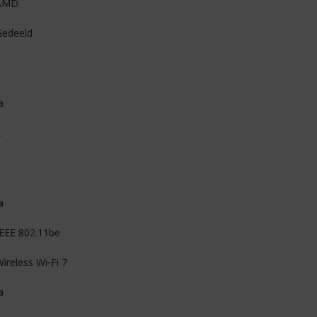
AMD
Gedeeld
a
2
a
IEEE 802.11be
ireless Wi-Fi 7
a