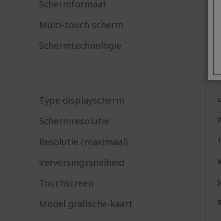
Schermformaat
3
Multi-touch scherm
J
Schermtechnologie
Type displayscherm
Schermresolutie
Resolutie (maximaal)
Verversingssnelheid
Touchscreen
J
Model grafische-kaart