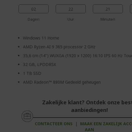
02
22
21
Dagen
Uur
Minuten
Windows 11 Home
AMD Ryzen AI 9 365 processor 2 GHz
35,6 cm (14") WUXGA (1920 x 1200) 16:10 IPS 60 Hz Tou
32 GB, LPDDR5X
1 TB SSD
AMD Radeon™ 880M Gedeeld geheugen
Zakelijke klant? Ontdek onze bes
aanbiedingen!
CONTACTEER ONS
|
MAAK EEN ZAKELIJK AC
AAN