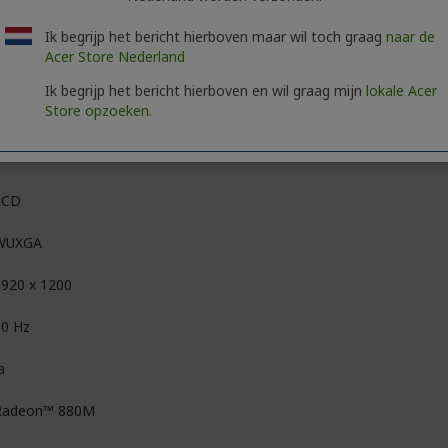
5,6 cm (14")
Ik begrijp het bericht hierboven maar wil toch graag
naar de
a
Acer Store Nederland
ComfyView (mat)
Ik begrijp het bericht hierboven en wil graag mijn
lokale Acer
Store opzoeken.
In-plane Switching (IPS) technologie
Eyesafe
LCD
WUXGA
1920 x 1200
60 Hz
a
Radeon™ 880M