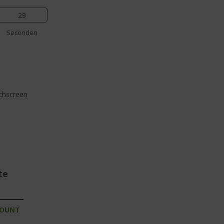
28
Seconden
chscreen
te
COUNT