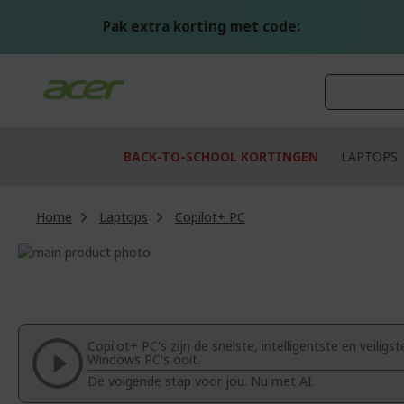
Ga
naar
Pak extra korting met code:
de
inhoud
BACK-TO-SCHOOL KORTINGEN
LAPTOPS
Home
Laptops
Copilot+ PC
Ga
naar
Ga
het
naar
einde
het
van
begin
de
van
Copilot+ PC's zijn de snelste, intelligentste en veiligst
afbeeldingen-
de
Windows PC's ooit.
gallerij
afbeeldingen-
De volgende stap voor jou. Nu met AI.
gallerij