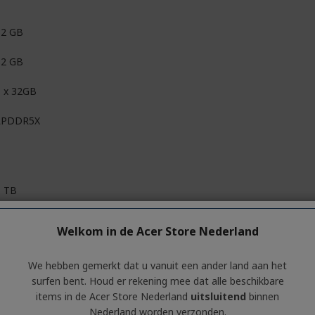
32 GB
32 GB
1 x 32GB
LPDDR5X
1 TB
1 x 1TB
Welkom in de Acer Store Nederland
PCI Express NVMe 4.0
We hebben gemerkt dat u vanuit een ander land aan het
surfen bent. Houd er rekening mee dat alle beschikbare
items in de Acer Store Nederland
uitsluitend
binnen
Nederland worden verzonden.