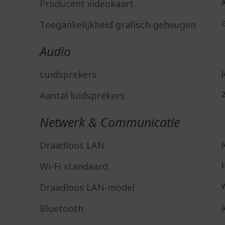
Producent videokaart
Toegankelijkheid grafisch-geheugen
Audio
Luidsprekers
J
Aantal luidsprekers
Netwerk & Communicatie
Draadloos LAN
J
Wi-Fi standaard
Draadloos LAN-model
W
Bluetooth
J