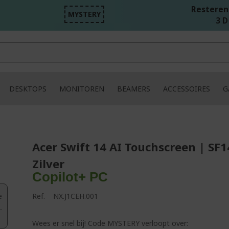
Resterend
MYSTERY
3 D
DESKTOPS
MONITOREN
BEAMERS
ACCESSOIRES
G
Acer Swift 14 AI Touchscreen | SF1
Zilver
Copilot+ PC
e
Ref.
NX.J1CEH.001
Wees er snel bij! Code MYSTERY verloopt over: