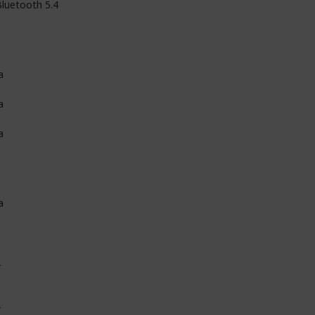
luetooth 5.4
a
a
a
a
1
2
2