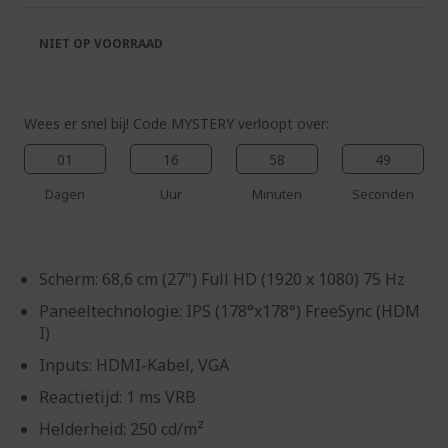
de
van
afbeeldingen-
de
NIET OP VOORRAAD
gallerij
afbeeldingen-
gallerij
Wees er snel bij! Code MYSTERY verloopt over:
01
16
58
48
Dagen
Uur
Minuten
Seconden
Scherm: 68,6 cm (27") Full HD (1920 x 1080) 75 Hz
Paneeltechnologie: IPS (178°x178°) FreeSync (HDM
I)
Inputs: HDMI-Kabel, VGA
Reactietijd: 1 ms VRB
Helderheid: 250 cd/m²