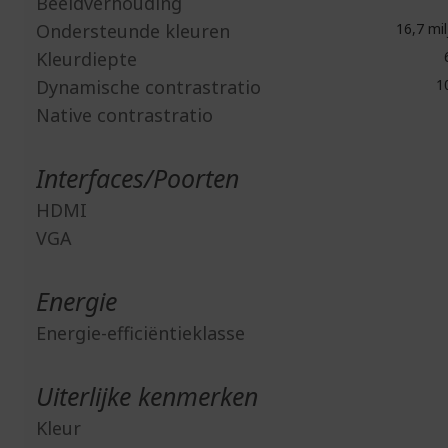
Beeldverhouding
Ondersteunde kleuren
16,7 mil
Kleurdiepte
6
Dynamische contrastratio
10
Native contrastratio
Interfaces/Poorten
HDMI
VGA
Energie
Energie-efficiëntieklasse
Uiterlijke kenmerken
Kleur