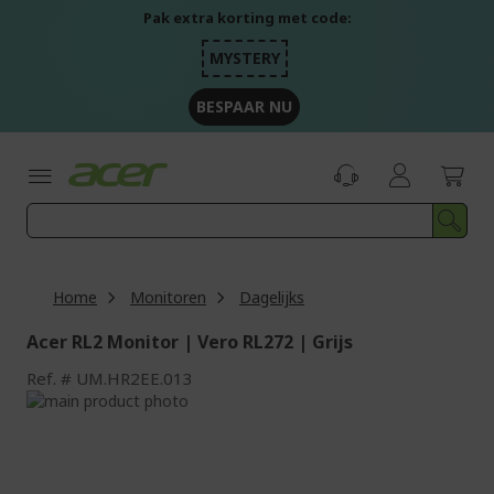
Ga
Pak extra korting met code:
naar
de
MYSTERY
inhoud
BESPAAR NU
Home
Monitoren
Dagelijks
Acer RL2 Monitor | Vero RL272 | Grijs
Ref.
UM.HR2EE.013
Ga
naar
Ga
het
naar
einde
het
van
begin