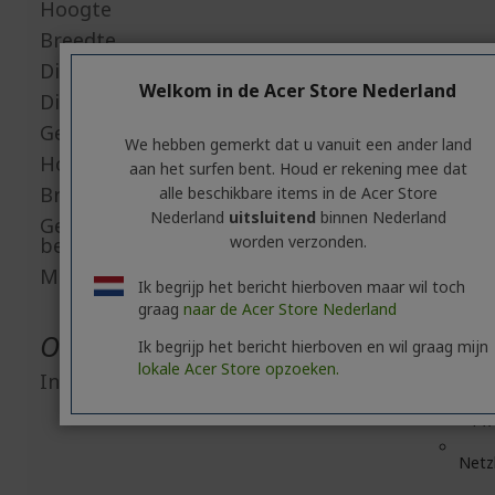
Hoogte
Breedte
Diepte
Welkom in de Acer Store Nederland
Diepte inclusief voet
Gewicht (bij benadering)
We hebben gemerkt dat u vanuit een ander land
Hoogte inclusief voet
aan het surfen bent. Houd er rekening mee dat
Breedte inclusief voet
alle beschikbare items in de Acer Store
Nederland
uitsluitend
binnen Nederland
Gewicht inclusief voet (bij
worden verzonden.
benadering)
Montage VESA compatibel
Ik begrijp het bericht hierboven maar wil toch
graag
naar de Acer Store Nederland
Overige
Ik begrijp het bericht hierboven en wil graag mijn
lokale Acer Store opzoeken.
Inhoud verpakking
1 
1 x
Netz