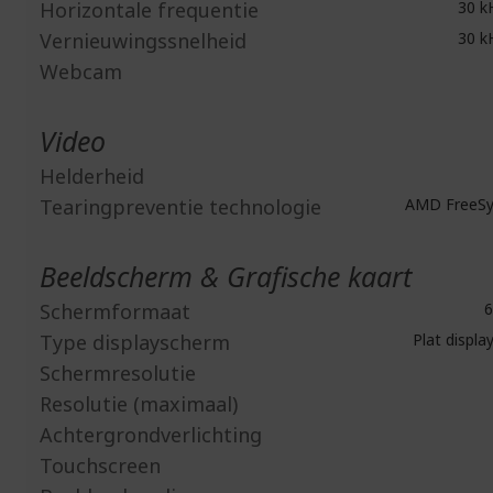
Horizontale frequentie
30 kH
Vernieuwingssnelheid
30 kH
Webcam
Video
Helderheid
Tearingpreventie technologie
AMD FreeSy
Beeldscherm & Grafische kaart
Schermformaat
6
Type displayscherm
Plat displ
Schermresolutie
Resolutie (maximaal)
Achtergrondverlichting
Touchscreen