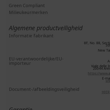
Green Compliant
Milieukeurmerken
Algemene productveiligheid
Informatie fabrikant
8F, No. 88, Secti
5t
New Tai
EU-verantwoordelijke/EU-
A
importeur
Viale delle 
20044 Ares
https://www.a
E-ma
sr
Document-/afbeeldingsveiligheid
HIER
Garantie