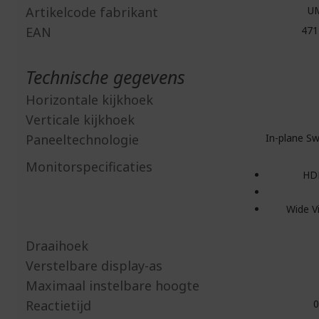
Artikelcode fabrikant
UM
EAN
471
Technische gegevens
Horizontale kijkhoek
Verticale kijkhoek
Paneeltechnologie
In-plane Swi
Monitorspecificaties
HD
Wide V
Draaihoek
Verstelbare display-as
Maximaal instelbare hoogte
Reactietijd
0