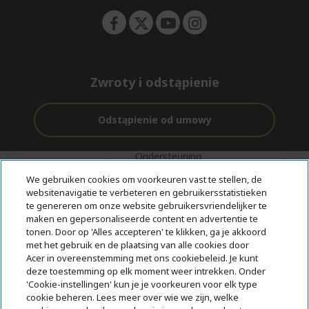
Zwroty i odstąpienie
Odstąpienie od umowy
Ondersteuning
Gratis
Met 0%
voor en na de
bezorging
Rente
We gebruiken cookies om voorkeuren vast te stellen, de
aankoop
websitenavigatie te verbeteren en gebruikersstatistieken
te genereren om onze website gebruikersvriendelijker te
© 2026 Acer Inc.
maken en gepersonaliseerde content en advertentie te
CPYou BV is de erkende reseller van de producten en diensten die
tonen. Door op 'Alles accepteren' te klikken, ga je akkoord
in deze winkel worden aangeboden.
met het gebruik en de plaatsing van alle cookies door
Acer in overeenstemming met ons cookiebeleid. Je kunt
deze toestemming op elk moment weer intrekken. Onder
'Cookie-instellingen' kun je je voorkeuren voor elk type
cookie beheren. Lees meer over wie we zijn, welke