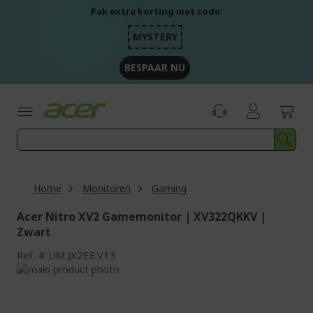
Ga
Pak extra korting met code:
naar
de
MYSTERY
inhoud
BESPAAR NU
Home
Monitoren
Gaming
Acer Nitro XV2 Gamemonitor | XV322QKKV |
Zwart
Ref.
UM.JX2EE.V13
Ga
naar
Ga
het
naar
einde
het