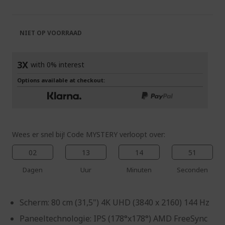
van
begin
de
van
afbeeldingen-
de
NIET OP VOORRAAD
gallerij
afbeeldingen-
gallerij
3X
with 0% interest
Options available at checkout:
Wees er snel bij! Code MYSTERY verloopt over:
02
13
14
50
Dagen
Uur
Minuten
Seconden
Scherm: 80 cm (31,5") 4K UHD (3840 x 2160) 144 Hz
Paneeltechnologie: IPS (178°x178°) AMD FreeSync