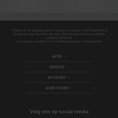
* Tijdstip van de upgrade verschilt mogelijk per apparaat. Beschikbaarheid en
functies van app verschillen per regio. Voor bepaalde functies is specifieke
hardware vereist (zie
https://www.microsoft.com/nl-nl/windows/windows-11-specifications).
ACER
h
i
SERVICE
d
h
d
i
ACCOUNT
e
d
h
n
d
i
ACER STORE
e
d
h
n
d
i
e
d
n
d
e
Volg ons op social media
n