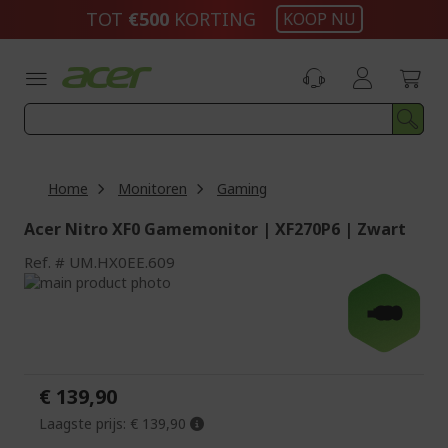
Ga
TOT
€500
KORTING
KOOP NU
naar
de
inhoud
Home
Monitoren
Gaming
Acer Nitro XF0 Gamemonitor | XF270P6 | Zwart
Ref.
UM.HX0EE.609
Ga
naar
Ga
-€30
het
naar
einde
het
van
begin
de
van
€ 139,90
afbeeldingen-
de
gallerij
afbeeldingen-
Laagste prijs:
€ 139,90
gallerij