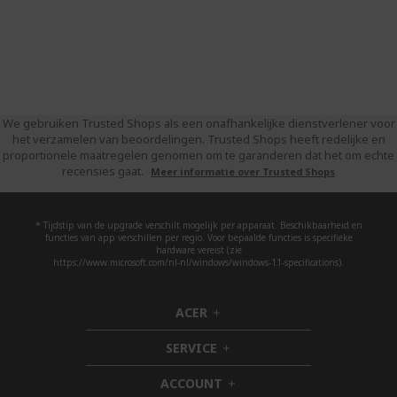
We gebruiken Trusted Shops als een onafhankelijke dienstverlener voor
het verzamelen van beoordelingen. Trusted Shops heeft redelijke en
proportionele maatregelen genomen om te garanderen dat het om echte
recensies gaat.
Meer informatie over Trusted Shops
* Tijdstip van de upgrade verschilt mogelijk per apparaat. Beschikbaarheid en
functies van app verschillen per regio. Voor bepaalde functies is specifieke
hardware vereist (zie
https://www.microsoft.com/nl-nl/windows/windows-11-specifications).
ACER
h
i
SERVICE
d
h
d
i
ACCOUNT
e
d
h