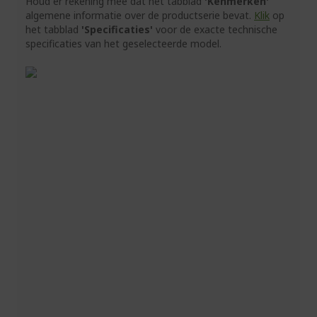
Houd er rekening mee dat het tabblad
'Kenmerken'
algemene informatie over de productserie bevat.
Klik
op
het tabblad
'Specificaties'
voor de exacte technische
specificaties van het geselecteerde model.