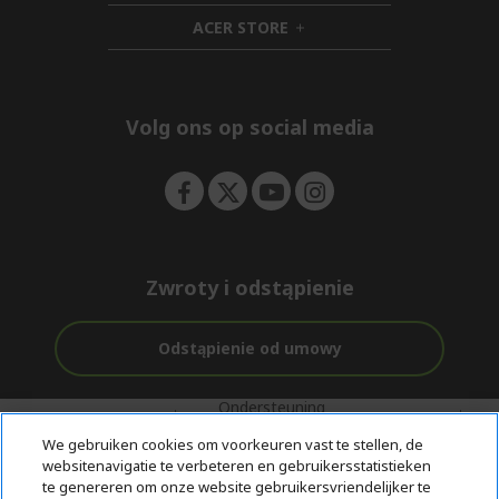
n
d
i
ACER STORE
e
d
h
n
d
i
e
d
n
d
e
Volg ons op social media
n
Zwroty i odstąpienie
Odstąpienie od umowy
Ondersteuning
Gratis
Met 0%
voor en na de
bezorging
Rente
We gebruiken cookies om voorkeuren vast te stellen, de
aankoop
websitenavigatie te verbeteren en gebruikersstatistieken
te genereren om onze website gebruikersvriendelijker te
© 2026 Acer Inc.