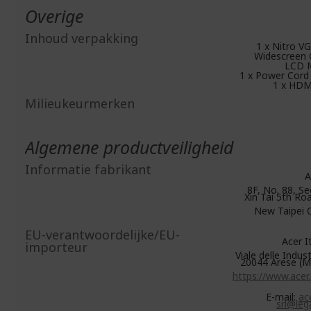
Overige
Inhoud verpakking
1 x Nitro V
Widescreen
LCD 
1 x Power Cord
1 x HDM
Milieukeurmerken
Algemene productveiligheid
Informatie fabrikant
A
8F, No. 88, Se
Xin Tai 5th Roa
New Taipei C
EU-verantwoordelijke/EU-
Acer Ita
importeur
Viale delle Indust
20044 Arese (MI
https://www.acer
E-mail:
ace
srl@lega