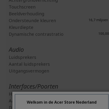
Achtergrondverlichting
Touchscreen
Beeldverhouding
Ondersteunde kleuren
16,7 miljoen 
Kleurdiepte
Dynamische contrastratio
100,00
Audio
Luidsprekers
Aantal luidsprekers
Uitgangsvermogen
Interfaces/Poorten
HDMI
Aantal HDMI aansluitingen
Welkom in de Acer Store Nederland
Display-poort