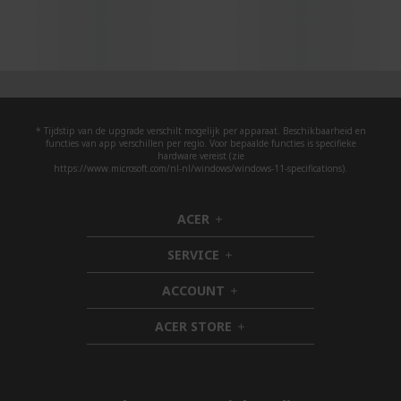
* Tijdstip van de upgrade verschilt mogelijk per apparaat. Beschikbaarheid en
functies van app verschillen per regio. Voor bepaalde functies is specifieke
hardware vereist (zie
https://www.microsoft.com/nl-nl/windows/windows-11-specifications).
ACER
h
i
SERVICE
d
h
d
i
ACCOUNT
e
d
h
n
d
i
ACER STORE
e
d
h
n
d
i
e
d
n
d