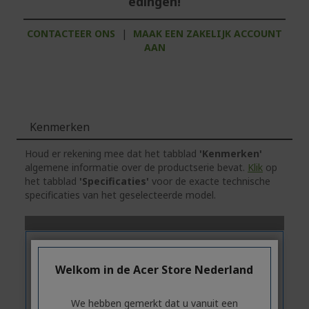
edingen!
CONTACTEER ONS
|
MAAK EEN ZAKELIJK ACCOUNT
AAN
Kenmerken
Houd er rekening mee dat het tabblad
'Kenmerken'
algemene informatie over de productserie bevat.
Klik
op
het tabblad
'Specificaties'
voor de exacte technische
specificaties van het geselecteerde model.
Welkom in de Acer Store Nederland
We hebben gemerkt dat u vanuit een