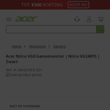
Ga
TOT
€500
KORTING
KOOP NU
naar
de
inhoud
Home
Monitoren
Gaming
Acer Nitro VG0 Gamemonitor | Nitro VG240YS |
Zwart
Ref.
UM.QV0EE.S01
Ga
naar
Ga
het
naar
einde
het
van
begin
de
van
afbeeldingen-
de
NIET OP VOORRAAD
gallerij
afbeeldingen-