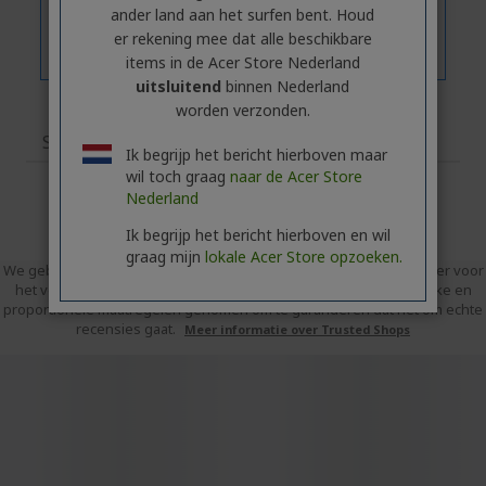
ander land aan het surfen bent. Houd
er rekening mee dat alle beschikbare
items in de Acer Store Nederland
uitsluitend
binnen Nederland
worden verzonden.
Specificaties
Ik begrijp het bericht hierboven maar
wil toch graag
naar de Acer Store
Nederland
Ik begrijp het bericht hierboven en wil
graag mijn
lokale Acer Store opzoeken.
We gebruiken Trusted Shops als een onafhankelijke dienstverlener voor
het verzamelen van beoordelingen. Trusted Shops heeft redelijke en
proportionele maatregelen genomen om te garanderen dat het om echte
recensies gaat.
Meer informatie over Trusted Shops