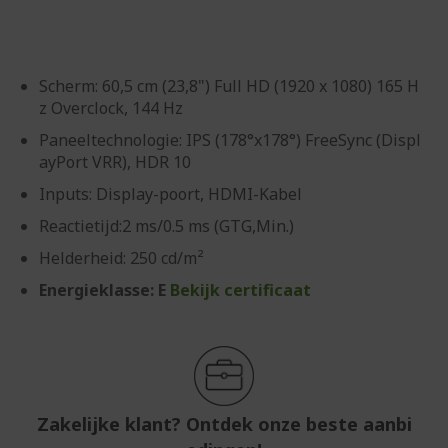
gallerij
Scherm: 60,5 cm (23,8") Full HD (1920 x 1080) 165 H
z Overclock, 144 Hz
Paneeltechnologie: IPS (178°x178°) FreeSync (Displ
ayPort VRR), HDR 10
Inputs: Display-poort, HDMI-Kabel
Reactietijd:2 ms/0.5 ms (GTG,Min.)
Helderheid: 250 cd/m²
Energieklasse: E
Bekijk certificaat
Zakelijke klant? Ontdek onze beste aanbi