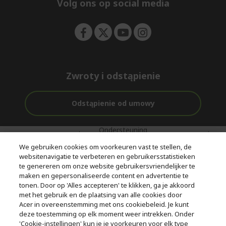
e
Volg ons op social media
n
Zwroty i odstąpienie
Odstąpienie od umowy
Ondersteuning
Gratis
Met 0%
voor en na de
bezorging
Rente
We gebruiken cookies om voorkeuren vast te stellen, de
aankoop
websitenavigatie te verbeteren en gebruikersstatistieken
te genereren om onze website gebruikersvriendelijker te
© 2026 Acer Inc.
maken en gepersonaliseerde content en advertentie te
CPYou BV is de erkende reseller van de producten en diensten die
tonen. Door op 'Alles accepteren' te klikken, ga je akkoord
in deze winkel worden aangeboden.
met het gebruik en de plaatsing van alle cookies door
Acer in overeenstemming met ons cookiebeleid. Je kunt
deze toestemming op elk moment weer intrekken. Onder
'Cookie-instellingen' kun je je voorkeuren voor elk type