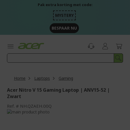
Ga
Pak extra korting met code:
naar
de
MYSTERY
inhoud
BESPAAR NU
Home
Laptops
Gaming
Acer Nitro V 15 Gaming Laptop | ANV15-52 |
Zwart
Ref.
NH.QZAEH.00Q
Ga
naar
Ga
het
naar
einde
het