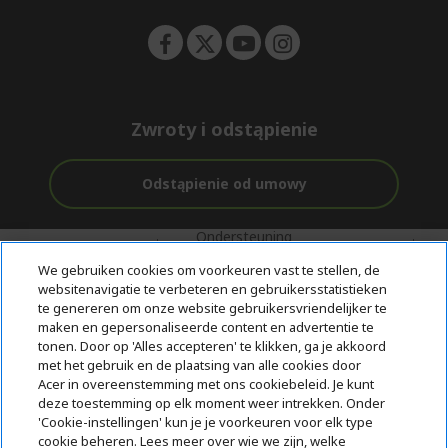
Zwroty i odstąpienie
Odstąpienie od umowy
Ondersteuning
Gratis
Met 0%
voor en na de
bezorging
Rente
We gebruiken cookies om voorkeuren vast te stellen, de
aankoop
websitenavigatie te verbeteren en gebruikersstatistieken
te genereren om onze website gebruikersvriendelijker te
© 2026 Acer Inc.
maken en gepersonaliseerde content en advertentie te
CPYou BV is de erkende reseller van de producten en diensten die
tonen. Door op 'Alles accepteren' te klikken, ga je akkoord
in deze winkel worden aangeboden.
met het gebruik en de plaatsing van alle cookies door
Acer in overeenstemming met ons cookiebeleid. Je kunt
deze toestemming op elk moment weer intrekken. Onder
'Cookie-instellingen' kun je je voorkeuren voor elk type
cookie beheren. Lees meer over wie we zijn, welke