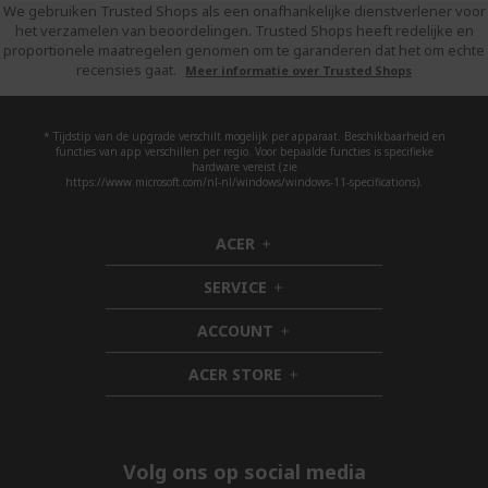
We gebruiken Trusted Shops als een onafhankelijke dienstverlener voor
het verzamelen van beoordelingen. Trusted Shops heeft redelijke en
proportionele maatregelen genomen om te garanderen dat het om echte
recensies gaat.
Meer informatie over Trusted Shops
* Tijdstip van de upgrade verschilt mogelijk per apparaat. Beschikbaarheid en
functies van app verschillen per regio. Voor bepaalde functies is specifieke
hardware vereist (zie
https://www.microsoft.com/nl-nl/windows/windows-11-specifications).
ACER
h
i
SERVICE
d
h
d
i
ACCOUNT
e
d
h
n
d
i
ACER STORE
e
d
h
n
d
i
e
d
n
d
e
Volg ons op social media
n