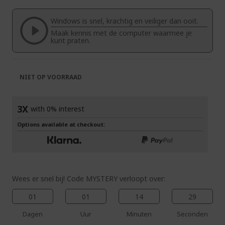
van
begin
de
van
Windows is snel, krachtig en veiliger dan ooit.
afbeeldingen-
de
Maak kennis met de computer waarmee je
gallerij
afbeeldingen-
kunt praten.
gallerij
NIET OP VOORRAAD
3X
with 0% interest
Options available at checkout:
Wees er snel bij! Code MYSTERY verloopt over:
01
01
14
28
Dagen
Uur
Minuten
Seconden