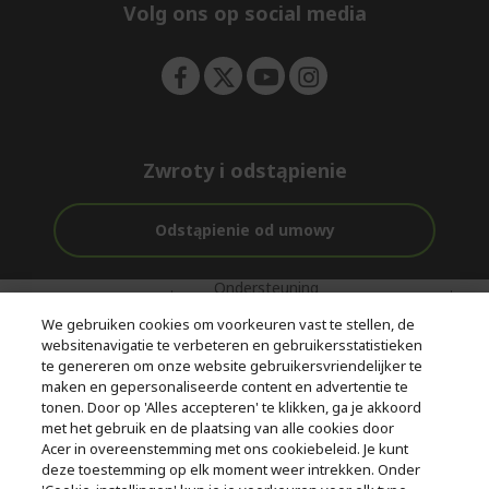
e
Volg ons op social media
n
Zwroty i odstąpienie
Odstąpienie od umowy
Ondersteuning
Gratis
Met 0%
voor en na de
bezorging
Rente
We gebruiken cookies om voorkeuren vast te stellen, de
aankoop
websitenavigatie te verbeteren en gebruikersstatistieken
te genereren om onze website gebruikersvriendelijker te
© 2026 Acer Inc.
maken en gepersonaliseerde content en advertentie te
CPYou BV is de erkende reseller van de producten en diensten die
tonen. Door op 'Alles accepteren' te klikken, ga je akkoord
in deze winkel worden aangeboden.
met het gebruik en de plaatsing van alle cookies door
Acer in overeenstemming met ons cookiebeleid. Je kunt
deze toestemming op elk moment weer intrekken. Onder