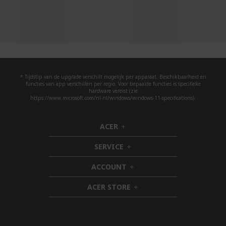
* Tijdstip van de upgrade verschilt mogelijk per apparaat. Beschikbaarheid en
functies van app verschillen per regio. Voor bepaalde functies is specifieke
hardware vereist (zie
https://www.microsoft.com/nl-nl/windows/windows-11-specifications).
ACER
h
i
SERVICE
d
h
d
i
ACCOUNT
e
d
h
n
d
i
ACER STORE
e
d
h
n
d
i
e
d
n
d