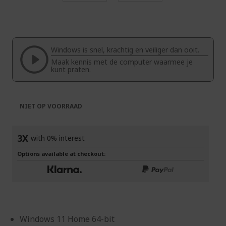
Ga
naar
het
begin
van
Windows is snel, krachtig en veiliger dan ooit.
de
Maak kennis met de computer waarmee je
afbeeldingen-
kunt praten.
gallerij
NIET OP VOORRAAD
3X
with 0% interest
Options available at checkout:
Windows 11 Home 64-bit