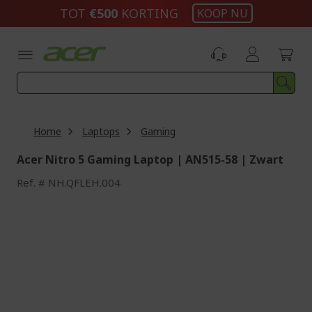
Ga
TOT
€500
KORTING
KOOP NU
naar
de
inhoud
Home
Laptops
Gaming
Acer Nitro 5 Gaming Laptop | AN515-58 | Zwart
Ref.
NH.QFLEH.004
Ga
naar
het
einde
van
de
afbeeldingen-
gallerij