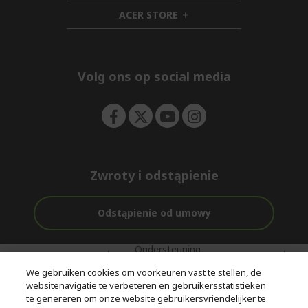
n
d
i
ACER STORE
e
d
h
n
d
i
e
d
n
d
e
Volg ons op social media
n
Zwroty i odstąpienie
Odstąpienie od umowy
Ondersteuning
Gratis
Met 0%
voor en na de
bezorging
Rente
We gebruiken cookies om voorkeuren vast te stellen, de
aankoop
websitenavigatie te verbeteren en gebruikersstatistieken
te genereren om onze website gebruikersvriendelijker te
© 2026 Acer Inc.