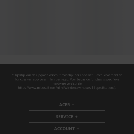
* Tijdstip van de upgrade verschilt mogelijk per apparaat. Beschikbaarheid en
functies van app verschillen per regio. Voor bepaalde functies is specifieke
hardware vereist (zie
https://www.microsoft.com/nl-nl/windows/windows-11-specifications).
ACER
h
i
SERVICE
d
h
d
i
ACCOUNT
e
d
h