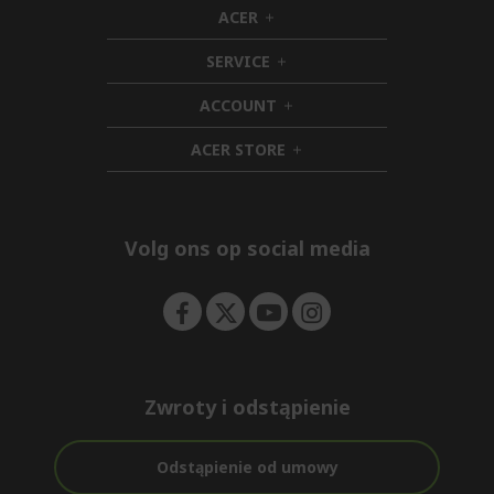
ACER
h
i
SERVICE
d
h
d
i
ACCOUNT
e
d
h
n
d
i
ACER STORE
e
d
h
n
d
i
e
d
n
d
e
Volg ons op social media
n
Zwroty i odstąpienie
Odstąpienie od umowy