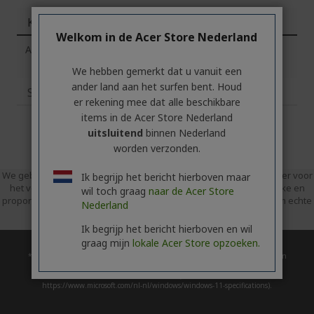
Kenmerken
Welkom in de Acer Store Nederland
Acer Slim Draadloze Muis
We hebben gemerkt dat u vanuit een
ander land aan het surfen bent. Houd
Specificaties
er rekening mee dat alle beschikbare
items in de Acer Store Nederland
uitsluitend
binnen Nederland
worden verzonden.
We gebruiken Trusted Shops als een onafhankelijke dienstverlener voor
Ik begrijp het bericht hierboven maar
het verzamelen van beoordelingen. Trusted Shops heeft redelijke en
wil toch graag
naar de Acer Store
proportionele maatregelen genomen om te garanderen dat het om echte
Nederland
recensies gaat.
Meer informatie over Trusted Shops
Ik begrijp het bericht hierboven en wil
graag mijn
lokale Acer Store opzoeken.
* Tijdstip van de upgrade verschilt mogelijk per apparaat. Beschikbaarheid en
functies van app verschillen per regio. Voor bepaalde functies is specifieke
hardware vereist (zie
https://www.microsoft.com/nl-nl/windows/windows-11-specifications).