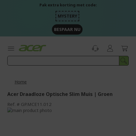
Ga
Pak extra korting met code:
naar
de
MYSTERY
inhoud
BESPAAR NU
Home
Acer Draadloze Optische Slim Muis | Groen
Ref.
GP.MCE11.012
Ga
naar
Ga
het
naar
einde
het
van
begin