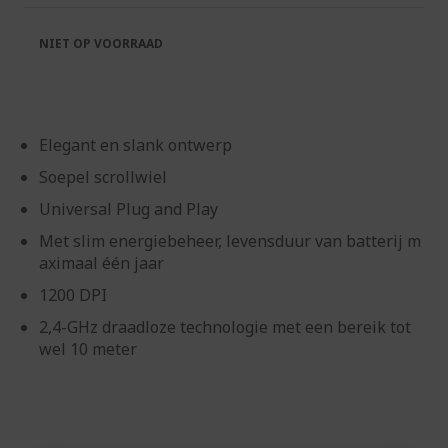
de
van
afbeeldingen-
de
NIET OP VOORRAAD
gallerij
afbeeldingen-
gallerij
Elegant en slank ontwerp
Soepel scrollwiel
Universal Plug and Play
Met slim energiebeheer, levensduur van batterij m
aximaal één jaar
1200 DPI
2,4-GHz draadloze technologie met een bereik tot
wel 10 meter