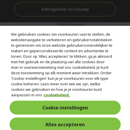
Odstąpienie od umowy
Ondersteuning
Gratis
Met 0%
voor en na de
bezorging
Rente
We gebruiken cookies om voorkeuren vast te stellen, de
aankoop
websitenavigatie te verbeteren en gebruikersstatistieken
te genereren om onze website gebruikersvriendelijker te
© 2026 Acer Inc.
maken en gepersonaliseerde content en advertentie te
CPYou BV is de erkende reseller van de producten en diensten die
tonen. Door op 'Alles accepteren' te klikken, ga je akkoord
in deze winkel worden aangeboden.
met het gebruik en de plaatsing van alle cookies door
Acer in overeenstemming met ons cookiebeleid. Je kunt
deze toestemming op elk moment weer intrekken. Onder
'Cookie-instellingen' kun je je voorkeuren voor elk type
cookie beheren. Lees meer over wie we zijn, welke
cookies we gebruiken en hoe je je voorkeuren kunt
aanpassen in ons
cookiebeleid.
Nederland
Cookie-instellingen
Alles accepteren