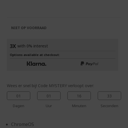
het
naar
einde
het
van
begin
de
van
afbeeldingen-
de
NIET OP VOORRAAD
gallerij
afbeeldingen-
gallerij
3X
with 0% interest
Options available at checkout:
Wees er snel bij! Code MYSTERY verloopt over:
01
01
16
32
Dagen
Uur
Minuten
Seconden
ChromeOS