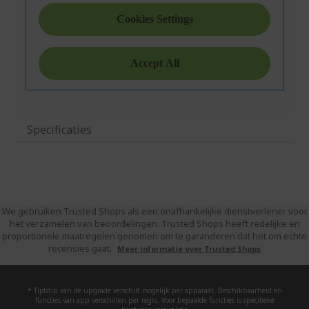
Specificaties
We gebruiken Trusted Shops als een onafhankelijke dienstverlener voor
het verzamelen van beoordelingen. Trusted Shops heeft redelijke en
proportionele maatregelen genomen om te garanderen dat het om echte
recensies gaat.
Meer informatie over Trusted Shops
* Tijdstip van de upgrade verschilt mogelijk per apparaat. Beschikbaarheid en
functies van app verschillen per regio. Voor bepaalde functies is specifieke