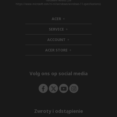
hardware vereist (zie
https://www.microsoft.com/nl-nl/windows/windows-11-specifications).
ACER
h
i
SERVICE
d
h
d
i
ACCOUNT
e
d
h
n
d
i
ACER STORE
e
d
h
n
d
i
e
d
n
d
e
Volg ons op social media
n
Zwroty i odstąpienie