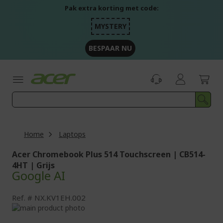
Ga
Pak extra korting met code:
naar
de
MYSTERY
inhoud
BESPAAR NU
Home
Laptops
Acer Chromebook Plus 514 Touchscreen | CB514-
4HT | Grijs
Google AI
Ref.
NX.KV1EH.002
Ga
naar
Ga