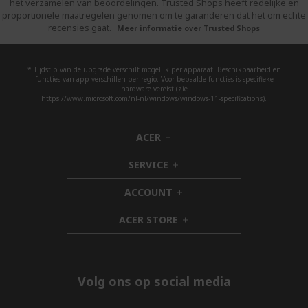
het verzamelen van beoordelingen. Trusted Shops heeft redelijke en
proportionele maatregelen genomen om te garanderen dat het om echte
recensies gaat.
Meer informatie over Trusted Shops
* Tijdstip van de upgrade verschilt mogelijk per apparaat. Beschikbaarheid en
functies van app verschillen per regio. Voor bepaalde functies is specifieke
hardware vereist (zie
https://www.microsoft.com/nl-nl/windows/windows-11-specifications).
ACER
h
i
SERVICE
d
h
d
i
ACCOUNT
e
d
h
n
d
i
ACER STORE
e
d
h
n
d
i
e
d
n
d
e
Volg ons op social media
n