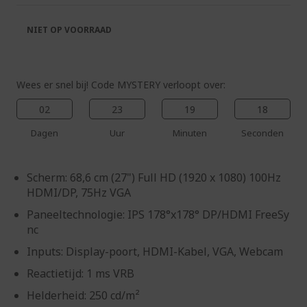
de
van
afbeeldingen-
de
NIET OP VOORRAAD
gallerij
afbeeldingen-
gallerij
Wees er snel bij! Code MYSTERY verloopt over:
02
23
19
17
Dagen
Uur
Minuten
Seconden
Scherm: 68,6 cm (27") Full HD (1920 x 1080) 100Hz
HDMI/DP, 75Hz VGA
Paneeltechnologie: IPS 178°x178° DP/HDMI FreeSy
nc
Inputs: Display-poort, HDMI-Kabel, VGA, Webcam
Reactietijd: 1 ms VRB
Helderheid: 250 cd/m²