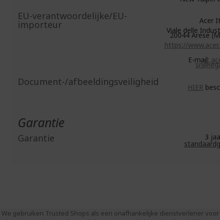
EU-verantwoordelijke/EU-
Acer Ita
importeur
Viale delle Indust
20044 Arese (MI
https://www.acer
E-mail:
ace
srl@lega
Document-/afbeeldingsveiligheid
HIER
besc
Garantie
Garantie
3 j
standaardg
We gebruiken Trusted Shops als een onafhankelijke dienstverlener voor