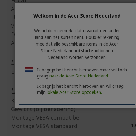
HDMI
Aantal HDMI aansluitingen
Welkom in de Acer Store Nederland
USB
VGA
We hebben gemerkt dat u vanuit een ander
Display-poort
land aan het surfen bent. Houd er rekening
Audio in
mee dat alle beschikbare items in de Acer
Store Nederland
uitsluitend
binnen
Nederland worden verzonden.
Energie
Ik begrijp het bericht hierboven maar wil toch
Energie-efficiëntieklasse
graag
naar de Acer Store Nederland
Ik begrijp het bericht hierboven en wil graag
Uiterlijke kenmerken
mijn
lokale Acer Store opzoeken.
Kleur
Gewicht (bij benadering)
Montage VESA compatibel
Montage VESA standaard
10