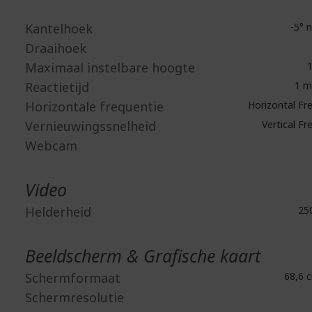
Kantelhoek
-5° n
Draaihoek
Maximaal instelbare hoogte
1
Reactietijd
1 m
Horizontale frequentie
Horizontal Fr
Vernieuwingssnelheid
Vertical Fr
Webcam
Video
Helderheid
250
Beeldscherm & Grafische kaart
Schermformaat
68,6 c
Schermresolutie