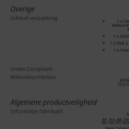
Overige
Inhoud verpakking
1 x C
Widescr
1 x HDM
1 x USB 2
1 x Pow
Green Compliant
Milieukeurmerken
EPEA
TCO Ce
Algemene productveiligheid
Informatie fabrikant
A
8F, No. 88, Se
Xin Tai 5th Roa
New Taipei C