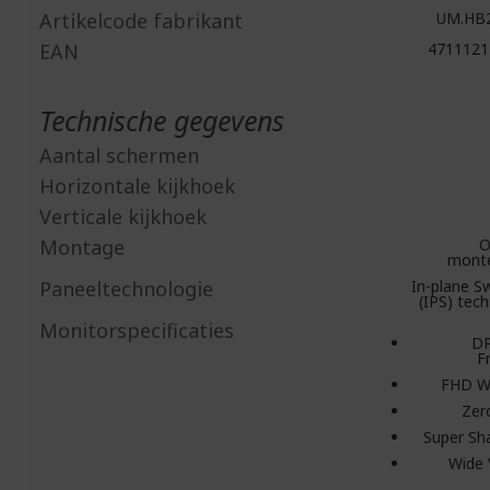
Artikelcode fabrikant
UM.HB2
EAN
4711121
Technische gegevens
Aantal schermen
Horizontale kijkhoek
Verticale kijkhoek
Montage
O
mont
Paneeltechnologie
In-plane Sw
(IPS) tec
Monitorspecificaties
D
F
FHD 
Zer
Super Sh
Wide 