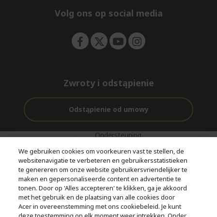
n
d
e
Volg ons op social media
n
Zwroty i odstąpienie
Odstąpienie od umowy
Ondersteuning
Gratis
Met 0%
voor en na de
bezorging
Rente
We gebruiken cookies om voorkeuren vast te stellen, de
aankoop
websitenavigatie te verbeteren en gebruikersstatistieken
te genereren om onze website gebruikersvriendelijker te
© 2026 Acer Inc.
maken en gepersonaliseerde content en advertentie te
CPYou BV is de erkende reseller van de producten en diensten die
tonen. Door op 'Alles accepteren' te klikken, ga je akkoord
in deze winkel worden aangeboden.
met het gebruik en de plaatsing van alle cookies door
Acer in overeenstemming met ons cookiebeleid. Je kunt
deze toestemming op elk moment weer intrekken. Onder