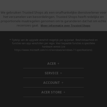
We gebruiken Trusted Shops als een onafhankelijke dienstverlener voor
het verzamelen van beoordelingen. Trusted Shops heeft redelijke en
proportionele maatregelen genomen om te garanderen dat het om echte
recensies gaat.
Meer informatie over Trusted Shops
* Tijdstip van de upgrade verschilt mogelijk per apparaat. Beschikbaarheid en
functies van app verschillen per regio. Voor bepaalde functies is specifieke
hardware vereist (zie
https://www.microsoft.com/nl-nl/windows/windows-11-specifications).
ACER
h
i
SERVICE
d
h
d
i
ACCOUNT
e
d
h
n
d
i
ACER STORE
e
d
h
n
d
i
e
d