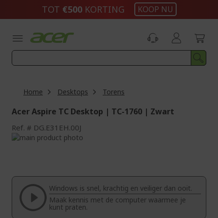
Ga
TOT
€500
KORTING
KOOP NU
naar
de
inhoud
Home
Desktops
Torens
Acer Aspire TC Desktop | TC-1760 | Zwart
Ref.
DG.E31EH.00J
Ga
naar
Ga
het
naar
einde
het
van
begin
de
van
Windows is snel, krachtig en veiliger dan ooit.
afbeeldingen-
de
Maak kennis met de computer waarmee je
gallerij
afbeeldingen-
kunt praten.
gallerij