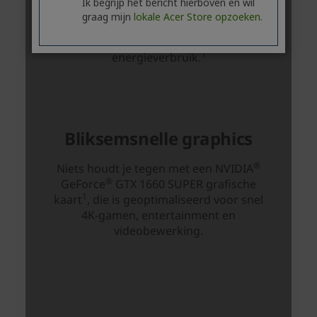
Ik begrijp het bericht hierboven en wil
graag mijn
lokale Acer Store opzoeken.