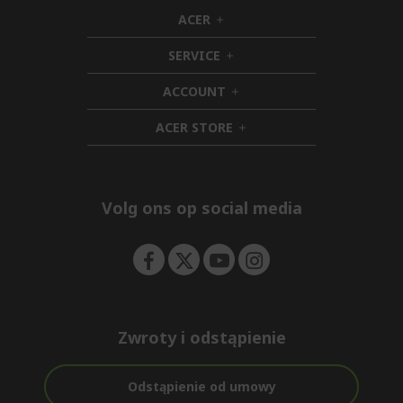
ACER
h
i
SERVICE
d
h
d
i
ACCOUNT
e
d
h
n
d
i
ACER STORE
e
d
h
n
d
i
e
d
n
d
e
Volg ons op social media
n
Zwroty i odstąpienie
Odstąpienie od umowy