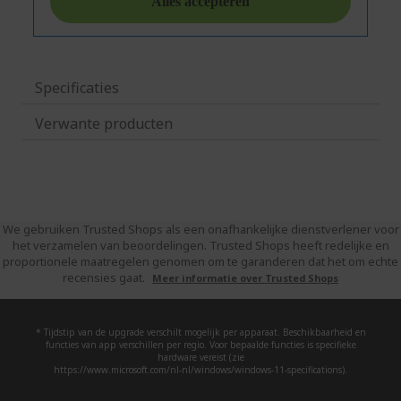
Specificaties
Verwante producten
We gebruiken Trusted Shops als een onafhankelijke dienstverlener voor
het verzamelen van beoordelingen. Trusted Shops heeft redelijke en
proportionele maatregelen genomen om te garanderen dat het om echte
recensies gaat.
Meer informatie over Trusted Shops
* Tijdstip van de upgrade verschilt mogelijk per apparaat. Beschikbaarheid en
functies van app verschillen per regio. Voor bepaalde functies is specifieke
hardware vereist (zie
https://www.microsoft.com/nl-nl/windows/windows-11-specifications).