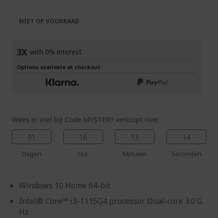
de
van
afbeeldingen-
de
NIET OP VOORRAAD
gallerij
afbeeldingen-
gallerij
3X
with 0% interest
Options available at checkout:
Wees er snel bij! Code MYSTERY verloopt over:
01
16
13
13
Dagen
Uur
Minuten
Seconden
Windows 10 Home 64-bit
Intel® Core™ i3-1115G4 processor Dual-core 3.0 G
Hz