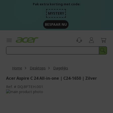
Ga
Pak extra korting met code:
naar
de
MYSTERY
inhoud
BESPAAR NU
Home
Desktops
Dagelijks
Acer Aspire C 24 All-in-one | C24-1650 | Zilver
Ref.
DQ.BFTEH.001
Ga
naar
Ga
het
naar
einde
het
van
begin