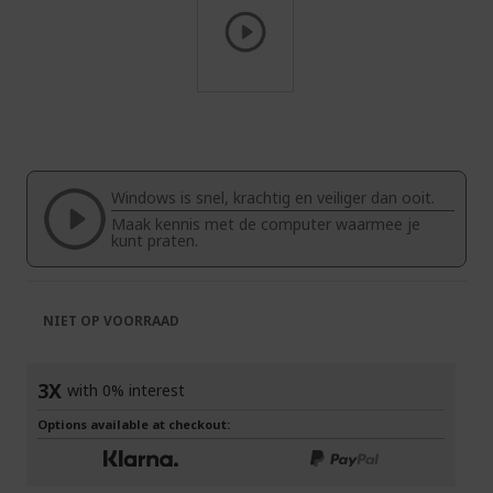
Ga
naar
het
begin
van
Windows is snel, krachtig en veiliger dan ooit.
de
Maak kennis met de computer waarmee je
afbeeldingen-
kunt praten.
gallerij
NIET OP VOORRAAD
3X
with 0% interest
Options available at checkout: