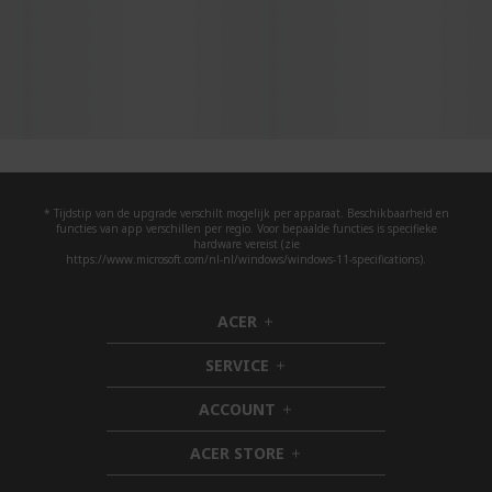
* Tijdstip van de upgrade verschilt mogelijk per apparaat. Beschikbaarheid en
functies van app verschillen per regio. Voor bepaalde functies is specifieke
hardware vereist (zie
https://www.microsoft.com/nl-nl/windows/windows-11-specifications).
ACER
h
i
SERVICE
d
h
d
i
ACCOUNT
e
d
h
n
d
i
ACER STORE
e
d
h
n
d
i