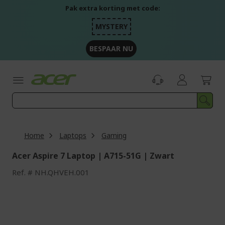
Ga
Pak extra korting met code:
naar
de
MYSTERY
inhoud
BESPAAR NU
Home
Laptops
Gaming
Acer Aspire 7 Laptop | A715-51G | Zwart
Ref.
NH.QHVEH.001
Ga
naar
het
einde
van