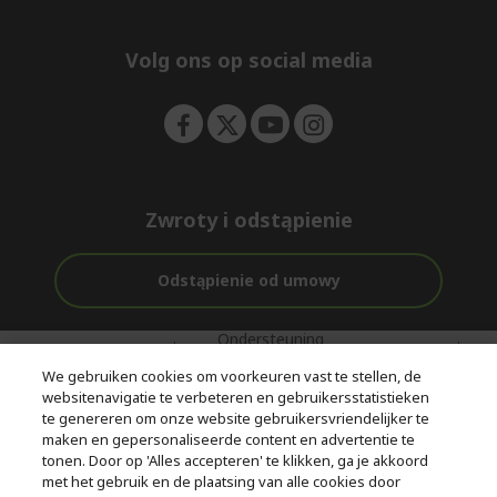
e
d
n
d
e
Volg ons op social media
n
Zwroty i odstąpienie
Odstąpienie od umowy
Ondersteuning
Gratis
Met 0%
voor en na de
bezorging
Rente
We gebruiken cookies om voorkeuren vast te stellen, de
aankoop
websitenavigatie te verbeteren en gebruikersstatistieken
te genereren om onze website gebruikersvriendelijker te
© 2026 Acer Inc.
maken en gepersonaliseerde content en advertentie te
CPYou BV is de erkende reseller van de producten en diensten die
tonen. Door op 'Alles accepteren' te klikken, ga je akkoord
in deze winkel worden aangeboden.
met het gebruik en de plaatsing van alle cookies door