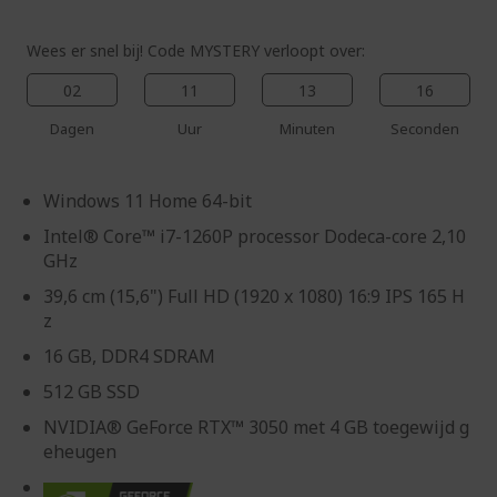
Wees er snel bij! Code MYSTERY verloopt over:
02
11
13
15
Dagen
Uur
Minuten
Seconden
Windows 11 Home 64-bit
Intel® Core™ i7-1260P processor Dodeca-core 2,10
GHz
39,6 cm (15,6") Full HD (1920 x 1080) 16:9 IPS 165 H
z
16 GB, DDR4 SDRAM
512 GB SSD
NVIDIA® GeForce RTX™ 3050 met 4 GB toegewijd g
eheugen