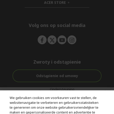
ACER STORE
e
d
h
n
d
i
e
d
n
d
e
Volg ons op social media
n
Zwroty i odstąpienie
Odstąpienie od umowy
Ondersteuning
Gratis
Met 0%
voor en na de
bezorging
Rente
We gebruiken cookies om voorkeuren vast te stellen, de
aankoop
websitenavigatie te verbeteren en gebruikersstatistieken
te genereren om onze website gebruikersvriendelijker te
© 2026 Acer Inc.
maken en gepersonaliseerde content en advertentie te