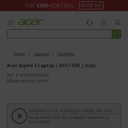
Ga
TOT
€500
KORTING
KOOP NU
naar
de
inhoud
Home
Laptops
Dagelijks
Acer Aspire 5 Laptop | A517-53G | Grijs
Ref.
NX.K9QEH.00C
Ga
naar
Ga
het
naar
einde
het
van
begin
de
van
Windows is snel, krachtig en veiliger dan ooit.
afbeeldingen-
de
Maak kennis met de computer waarmee je
gallerij
afbeeldingen-
kunt praten.
gallerij