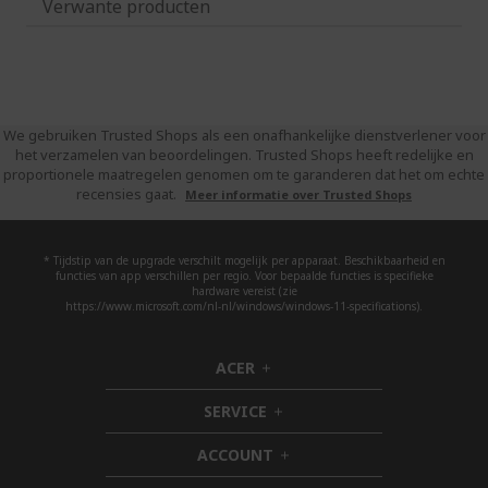
Verwante producten
We gebruiken Trusted Shops als een onafhankelijke dienstverlener voor
het verzamelen van beoordelingen. Trusted Shops heeft redelijke en
proportionele maatregelen genomen om te garanderen dat het om echte
recensies gaat.
Meer informatie over Trusted Shops
* Tijdstip van de upgrade verschilt mogelijk per apparaat. Beschikbaarheid en
functies van app verschillen per regio. Voor bepaalde functies is specifieke
hardware vereist (zie
https://www.microsoft.com/nl-nl/windows/windows-11-specifications).
ACER
h
i
SERVICE
d
h
d
i
ACCOUNT
e
d
h
n
d
i