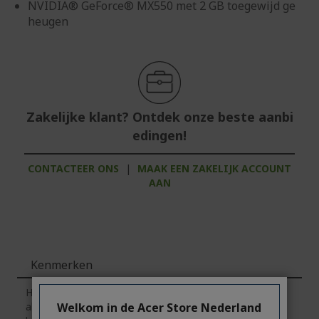
NVIDIA® GeForce® MX550 met 2 GB toegewijd ge
heugen
Zakelijke klant? Ontdek onze beste aanbi
edingen!
CONTACTEER ONS
|
MAAK EEN ZAKELIJK ACCOUNT
AAN
Kenmerken
Houd er rekening mee dat het tabblad
'Kenmerken'
Welkom in de Acer Store Nederland
algemene informatie over de productserie bevat.
Klik
op