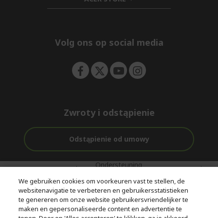
e
d
h
n
d
i
e
d
n
d
e
Volg ons op social media
n
Zwroty i odstąpienie
Odstąpienie od umowy
Ondersteuning
Gratis
Met 0%
voor en na de
bezorging
Rente
We gebruiken cookies om voorkeuren vast te stellen, de
aankoop
websitenavigatie te verbeteren en gebruikersstatistieken
te genereren om onze website gebruikersvriendelijker te
© 2026 Acer Inc.
maken en gepersonaliseerde content en advertentie te
CPYou BV is de erkende reseller van de producten en diensten die