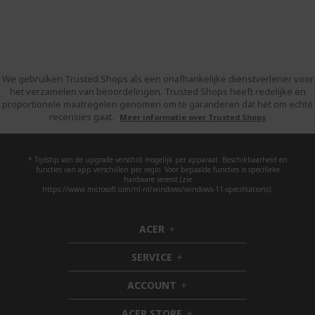
We gebruiken Trusted Shops als een onafhankelijke dienstverlener voor
het verzamelen van beoordelingen. Trusted Shops heeft redelijke en
proportionele maatregelen genomen om te garanderen dat het om echte
recensies gaat.
Meer informatie over Trusted Shops
* Tijdstip van de upgrade verschilt mogelijk per apparaat. Beschikbaarheid en
functies van app verschillen per regio. Voor bepaalde functies is specifieke
hardware vereist (zie
https://www.microsoft.com/nl-nl/windows/windows-11-specifications).
ACER
h
i
SERVICE
d
h
d
i
ACCOUNT
e
d
h
n
d
i
ACER STORE