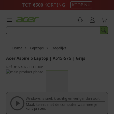
Ga
TOT
€500
KORTING
KOOP NU
naar
de
inhoud
Home
Laptops
Dagelijks
Acer Aspire 5 Laptop | A515-57G | Grijs
Ref.
NX.K2FEH.006
Ga
naar
Ga
het
naar
einde
het
van
begin
de
van
Windows is snel, krachtig en veiliger dan ooit.
afbeeldingen-
de
Maak kennis met de computer waarmee je
gallerij
afbeeldingen-
kunt praten.
gallerij