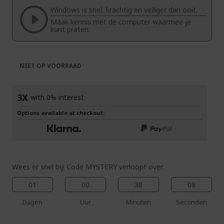
de
van
Windows is snel, krachtig en veiliger dan ooit.
afbeeldingen-
de
Maak kennis met de computer waarmee je
gallerij
afbeeldingen-
kunt praten.
gallerij
NIET OP VOORRAAD
3X
with 0% interest
Options available at checkout:
Wees er snel bij! Code MYSTERY verloopt over:
01
00
38
08
Dagen
Uur
Minuten
Seconden