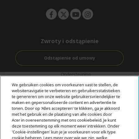
n
Zwroty i odstąpienie
Odstąpienie od umowy
Ondersteuning
Gratis
Met 0%
voor en na de
bezorging
Rente
We gebruiken cookies om voorkeuren vast te stellen, de
aankoop
websitenavigatie te verbeteren en gebruikersstatistieken
te genereren om onze website gebruikersvriendelijker te
© 2026 Acer Inc.
maken en gepersonaliseerde content en advertentie te
CPYou BV is de erkende reseller van de producten en diensten die
tonen. Door op 'Alles accepteren' te klikken, ga je akkoord
in deze winkel worden aangeboden.
met het gebruik en de plaatsing van alle cookies door
Acer in overeenstemming met ons cookiebeleid. Je kunt
deze toestemming op elk moment weer intrekken. Onder
'Cookie-instellingen' kun je je voorkeuren voor elk type
cookie beheren. Lees meer over wie we zijn, welke