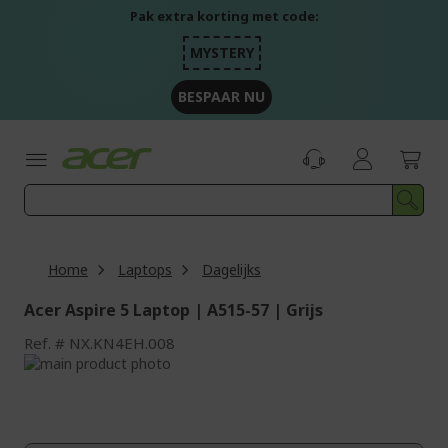
Ga
Pak extra korting met code:
naar
de
MYSTERY
inhoud
BESPAAR NU
Home
Laptops
Dagelijks
Acer Aspire 5 Laptop | A515-57 | Grijs
Ref.
NX.KN4EH.008
Ga
naar
Ga
het
naar
einde
het
van
begin