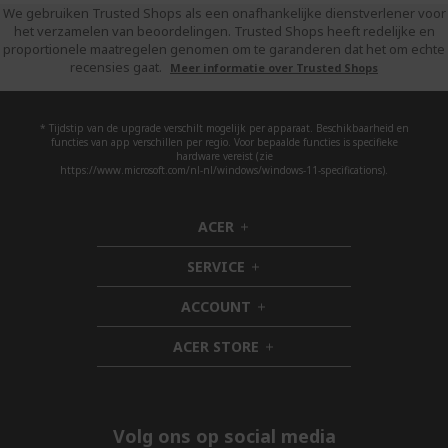
We gebruiken Trusted Shops als een onafhankelijke dienstverlener voor
het verzamelen van beoordelingen. Trusted Shops heeft redelijke en
proportionele maatregelen genomen om te garanderen dat het om echte
recensies gaat.
Meer informatie over Trusted Shops
* Tijdstip van de upgrade verschilt mogelijk per apparaat. Beschikbaarheid en
functies van app verschillen per regio. Voor bepaalde functies is specifieke
hardware vereist (zie
https://www.microsoft.com/nl-nl/windows/windows-11-specifications).
ACER
h
i
SERVICE
d
h
d
i
ACCOUNT
e
d
h
n
d
i
ACER STORE
e
d
h
n
d
i
e
d
n
d
e
Volg ons op social media