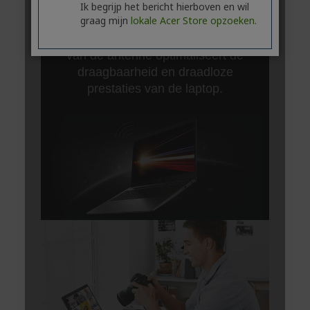
Ik begrijp het bericht hierboven en wil
graag mijn
lokale Acer Store opzoeken.