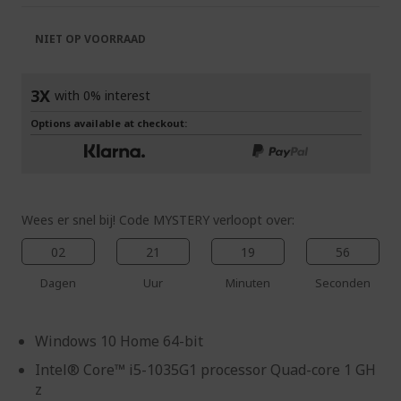
de
van
afbeeldingen-
de
NIET OP VOORRAAD
gallerij
afbeeldingen-
gallerij
3X
with 0% interest
Options available at checkout:
Wees er snel bij! Code MYSTERY verloopt over:
02
21
19
56
Dagen
Uur
Minuten
Seconden
Windows 10 Home 64-bit
Intel® Core™ i5-1035G1 processor Quad-core 1 GH
z