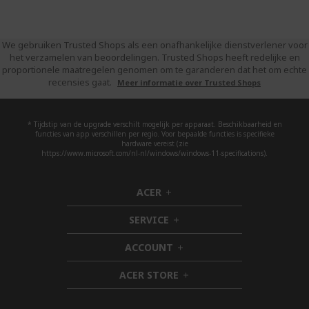
We gebruiken Trusted Shops als een onafhankelijke dienstverlener voor
het verzamelen van beoordelingen. Trusted Shops heeft redelijke en
proportionele maatregelen genomen om te garanderen dat het om echte
recensies gaat.
Meer informatie over Trusted Shops
* Tijdstip van de upgrade verschilt mogelijk per apparaat. Beschikbaarheid en
functies van app verschillen per regio. Voor bepaalde functies is specifieke
hardware vereist (zie
https://www.microsoft.com/nl-nl/windows/windows-11-specifications).
ACER
h
i
SERVICE
d
h
d
i
ACCOUNT
e
d
h
n
d
i
ACER STORE
e
d
h
n
d
i
e
d