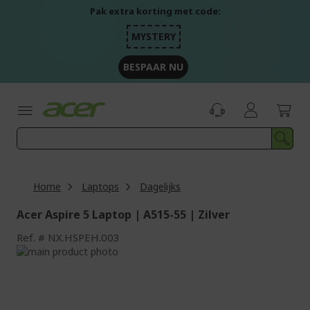
Ga
Pak extra korting met code:
naar
de
MYSTERY
inhoud
BESPAAR NU
Home
Laptops
Dagelijks
Acer Aspire 5 Laptop | A515-55 | Zilver
Ref.
NX.HSPEH.003
Ga
naar
Ga
het
naar
einde
het
van
begin