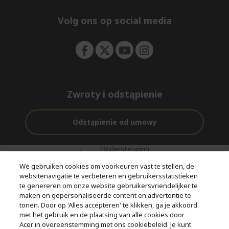
n
d
e
Volg ons op social media
n
Zwroty i odstąpienie
Odstąpienie od umowy
Ondersteuning
Gratis
Met 0%
voor en na de
bezorging
Rente
We gebruiken cookies om voorkeuren vast te stellen, de
aankoop
websitenavigatie te verbeteren en gebruikersstatistieken
te genereren om onze website gebruikersvriendelijker te
© 2026 Acer Inc.
maken en gepersonaliseerde content en advertentie te
CPYou BV is de erkende reseller van de producten en diensten die
tonen. Door op 'Alles accepteren' te klikken, ga je akkoord
in deze winkel worden aangeboden.
met het gebruik en de plaatsing van alle cookies door
Acer in overeenstemming met ons cookiebeleid. Je kunt