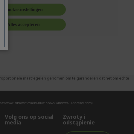
 proportionele maatregelen genomen om te garanderen dat het om echte
ps://www.microsoft.com/nl-nl/windows/windows-11-specifications).
Volg ons op social
Zwroty i
media
odstąpienie