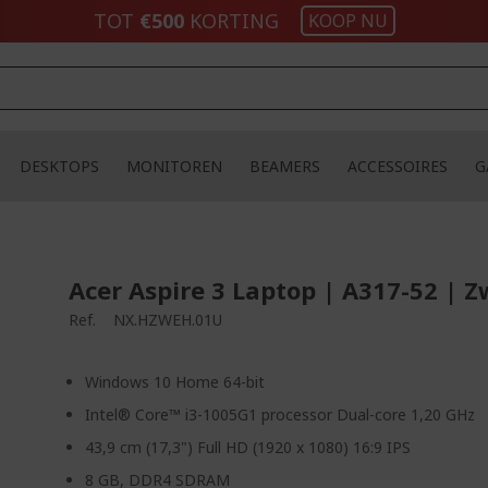
TOT
€500
KORTING
KOOP NU
DESKTOPS
MONITOREN
BEAMERS
ACCESSOIRES
G
Acer Aspire 3 Laptop | A317-52 | Z
Ref.
NX.HZWEH.01U
Windows 10 Home 64-bit
Intel® Core™ i3-1005G1 processor Dual-core 1,20 GHz
43,9 cm (17,3") Full HD (1920 x 1080) 16:9 IPS
8 GB, DDR4 SDRAM