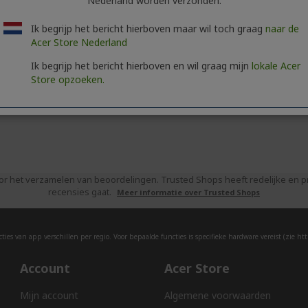
Nederland worden verzonden.
Ik begrijp het bericht hierboven maar wil toch graag
naar de
Acer Store Nederland
Ik begrijp het bericht hierboven en wil graag mijn
lokale Acer
Store opzoeken.
or het verzamelen van beoordelingen. Trusted Shops heeft redelijke en
recensies gaat.
Meer informatie over Trusted Shops
ies van app verschillen per regio. Voor bepaalde functies is specifieke hardware vereist (zie
htt
Account
Acer Store
Mijn account
Algemene voorwaarden