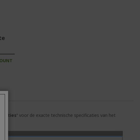
te
COUNT
ficaties'
voor de exacte technische specificaties van het