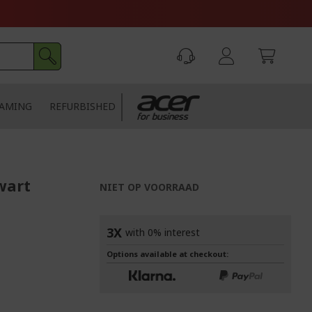
AMING
REFURBISHED
wart
NIET OP VOORRAAD
3X
with 0% interest
Options available at checkout: