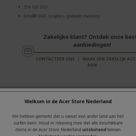
256 GB SSD
Intel® UHD Graphics gedeeld memory
Zakelijke klant? Ontdek onze bes
aanbiedingen!
CONTACTEER ONS
|
MAAK EEN ZAKELIJK AC
AAN
ante producten
Welkom in de Acer Store Nederland
e informatie over de productserie bevat.
Klik
op het tabblad
'Speci
We hebben gemerkt dat u vanuit een ander land aan het
surfen bent. Houd er rekening mee dat alle beschikbare
items in de Acer Store Nederland
uitsluitend
binnen