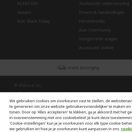
ACER.COM
Technische ondersteuning
Nieuws
Drivers & handleidingen
Acer Black Friday
Herstelmedia
Acer Community
Veelgestelde vragen
Accessoire zoeker
Gratis bezorging
© 2026 Acer Inc.
CPYou BV is de erkende reseller van de producten en diensten die in
deze winkel worden aangeboden.
We gebruiken cookies om voorkeuren vast te stellen, de websitenavi
te genereren om onze website gebruikersvriendelijker te maken en 
tonen. Door op 'Alles accepteren' te klikken, ga je akkoord met het g
in overeenstemming met ons cookiebeleid. Je kunt deze toestemmin
'Cookie-instellingen' kun je je voorkeuren voor elk type cookie behe
we gebruiken en hoe je je voorkeuren kunt aanpassen in ons
cooki