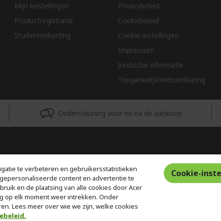
Mijn bestellingen
Privacybeleid
Productregistratie
Cookiebeleid
Studentenkorting
Cookie-instellingen
Impressum
Juridische informatie
Toegankelijkheidsverklaring
Ondersteuning voor en na de aankoop
gatie te verbeteren en gebruikersstatistieken
Cookie-inste
gepersonaliseerde content en advertentie te
ebruik en de plaatsing van alle cookies door Acer
g op elk moment weer intrekken. Onder
ren. Lees meer over wie we zijn, welke cookies
ebeleid.