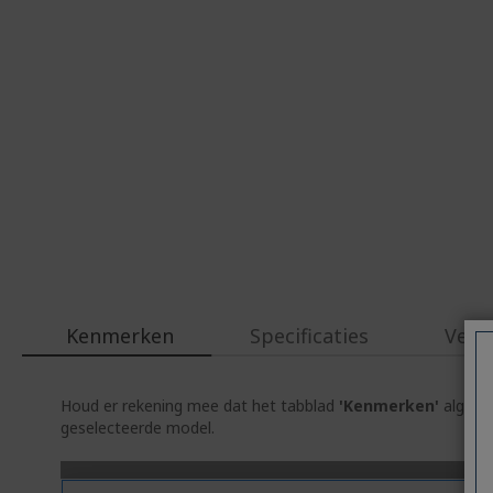
Kenmerken
Specificaties
Verw
Houd er rekening mee dat het tabblad
'Kenmerken'
algemen
geselecteerde model.