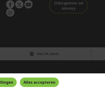
Odstąpienie od
umowy
Met 0% Rente
Nederland
llingen
Alles accepteren